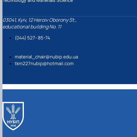
Technology and Materials Science
construction
Екологічні будівельні матеріали та
конструкції
03041, Kyiv, 12 Heroiv Oborony St.,
educational building No. 11
(044) 527- 85-74
material_chair@nubip.edu.ua
tkm227nubip@hotmail.com