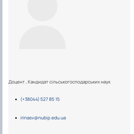
Підручники, навчальні посібники та методи
Наукові публікації студентів
рекомендації для ОС "Бакалавр"
Меморандуми, договори про співпрацю
Доцент
,
Кандидат сільськогосподарських наук
(+38044) 527 85 15
irinasv@nubip.edu.ua