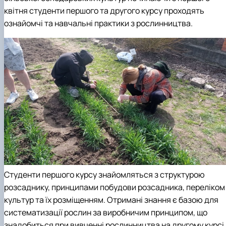
квітня студенти першого та другого курсу проходять
ознайомчі та навчальні практики з рослинництва.
Студенти першого курсу знайомляться з структурою
розсаднику, принципами побудови розсадника, переліком
культур та їх розміщенням. Отримані знання є базою для
систематизації рослин за виробничим принципом, що
знадобиться при вивченні рослинництва на другому курсі.