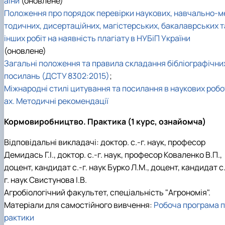
аїни
(оновлене)
Підручники, навчальні посібники та методи
Наукові публікації студентів
Положення про порядок перевірки наукових, навчально-м
рекомендації для ОС "Бакалавр"
Меморандуми, договори про співпрацю
тодичних, дисертаційних, магістерських, бакалаврських т
інших робіт на наявність плагіату в НУБіП України
(оновлене)
Загальні положення та правила складання бібліографічни
посилань (ДСТУ 8302:2015)
;
Міжнародні стилі цитування та посилання в наукових робо
ах. Методичні рекомендації
Кормовиробництво. Практика (1 курс, ознайомча)
Відповідальні викладачі: доктор. с.-г. наук, професор
Демидась Г.І., доктор. с.-г. наук, професор Коваленко В.П.,
доцент, кандидат с.-г. наук Бурко Л.М., доцент, кандидат с
г. наук Свистунова І.В.
Агробіологічний факультет, спеціальність "Агрономія".
Матеріали для самостійного вивчення:
Робоча програма п
рактики