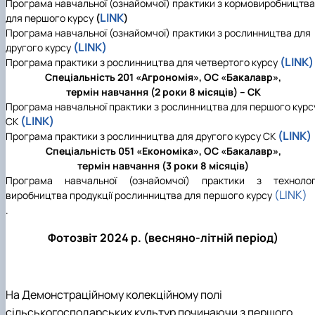
Програма навчальної (ознайомчої) практики з кормовиробництва
LINK
для першого курсу
(
)
Програма навчальної (ознайомчої) практики з рослинництва для
(LINK)
другого курсу
(LINK)
Програма практики з рослинництва для четвертого курсу
Спеціальність 201 «Агрономія», ОС «Бакалавр»,
термін навчання (2 роки 8 місяців) – СК
Програма навчальної практики з рослинництва для першого курс
(LINK)
СК
(LINK)
Програма практики з рослинництва для другого курсу СК
Спеціальність 051 «Економіка», ОС «Бакалавр»,
термін навчання (3 роки 8 місяців)
Програма навчальної (ознайомчої) практики з технологі
(LINK)
виробництва продукції рослинництва для першого курсу
.
Фотозвіт 2024 р. (весняно-літній період)
На Демонстраційному колекційному полі
сільськогосподарських культур починаючи з першого