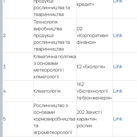
Link
1
продукції
Підручники, навчальні посібники та методи
Наукові публікації студентів
кредит»
рослинництва та
рекомендації для ОС "Бакалавр"
Меморандуми, договори про співпрацю
тваринництва
Технологія
виробництва
D2
Link
2
продукції
«Корпоративні
рослинництва та
фінанси»
тваринництва
Кліматична політика
з основами
Link
3
Е2 «Екологія»
метеорології і
кліматології
162
Link
4
Кліматологія
«Біотехнології
та біоінженерія»
Рослинництво з
основами
202 Захист і
Link
5
кормовиробництва
карантин
та
рослин
агрометеорології