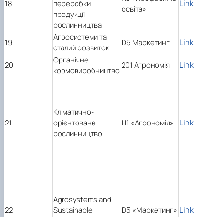
Link
18
переробки
освіта»
продукції
рослинництва
Агросистеми та
Link
19
D5 Маркетинг
сталий розвиток
Органічне
Link
20
201 Агрономія
кормовиробництво
Кліматично-
Link
21
орієнтоване
Н1 «Агрономія»
рослинництво
Agrosystems and
Link
22
Sustainable
D5 «Маркетинг»