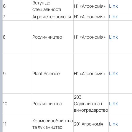
Вступ до
Link
6
Н1 «Агрономія»
спеціальності
Link
7
Агрометеорологія
Н1 «Агрономія»
Link
8
Рослинництво
Н1 «Агрономія»
Link
9
Plant Science
Н1 «Агрономія»
203
Link
10
Рослинництво
Садівництво і
виноградарство
Кормовиробництво
Link
11
201 Агрономія
та луківництво