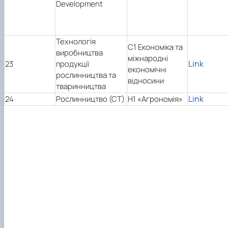
Development
Технологія
C1 Економіка та
виробництва
міжнародні
Link
23
продукції
економічні
рослинництва та
відносини
тваринництва
Link
24
Рослинництво (СТ)
Н1 «Агрономія»