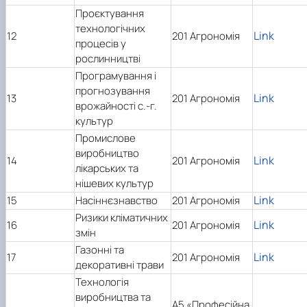
Проєктування
технологічних
Link
12
201 Агрономія
процесів у
рослинництві
Програмування і
прогнозування
Link
13
201 Агрономія
врожайності с.-г.
культур
Промислове
виробництво
Link
14
201 Агрономія
лікарських та
нішевих культур
Link
15
Насіннєзнавство
201 Агрономія
Ризики кліматичних
Link
16
201 Агрономія
змін
Газонні та
Link
17
201 Агрономія
декоративні трави
Технологія
виробництва та
А5 «Професійна