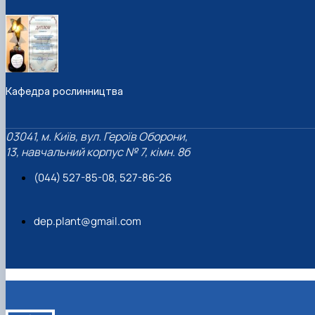
Підручники, навчальні посібники та методи
Наукові публікації студентів
рекомендації для ОС "Бакалавр"
Меморандуми, договори про співпрацю
Кафедра рослинництва
03041, м. Київ, вул. Героїв Оборони,
13, навчальний корпус № 7, кімн. 8б
(044) 527-85-08, 527-86-26
dep.plant@gmail.com