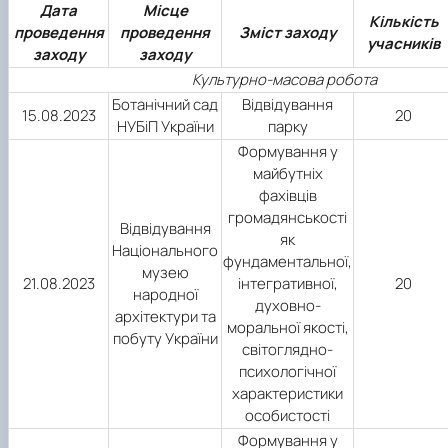
Дата
Місце
Кількість
проведення
проведення
Зміст заходу
учасників
заходу
заходу
Культурно-масова робота
Ботанічний сад
Відвідування
15.08.2023
20
НУБіП України
парку
Формування у
майбутніх
фахівців
громадянськості
Відвідування
як
Національного
фундаментальної,
музею
21.08.2023
інтегративної,
20
народної
духовно-
архітектури та
моральної якості,
побуту України
світоглядно-
психологічної
характеристики
особистості
Формування у