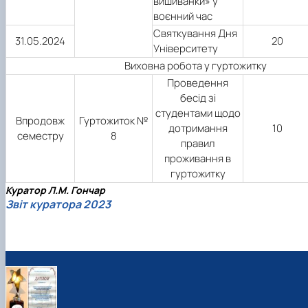
вишиванки» у
воєнний час
Святкування Дня
31.05.2024
20
Університету
Виховна робота у гуртожитку
Проведення
бесід зі
студентами щодо
Впродовж
Гуртожиток №
дотримання
10
семестру
8
правил
проживання в
гуртожитку
Куратор Л.М. Гончар
Звіт куратора 2023