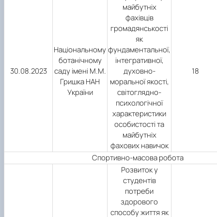
майбутніх
фахівців
громадянськості
як
Національному
фундаментальної,
ботанічному
інтегративної,
30.08.2023
саду імені М.М.
духовно-
18
Гришка НАН
моральної якості,
України
світоглядно-
психологічної
характеристики
особистості та
майбутніх
фахових навичок
Спортивно-масова робота
Розвиток у
студентів
потреби
здорового
способу життя як