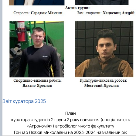
Підручники, навчальні посібники та методи
Наукові публікації студентів
рекомендації для ОС "Бакалавр"
Меморандуми, договори про співпрацю
Звіт куратора 2025
План
куратора студентів 2 групи 2 року навчання (спеціальність
«Агрономія») агробіологічного факультету
Гончар Любов Миколаївни на 2023-2024 навчальний рік