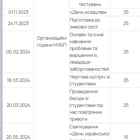
тестувань
01.11.2023
«День козацтва»
25
Підготовка до
24.11.2023
25
зимової сесії
Онлайн та очне
Організаційні
навчання:
години НУБіП
проблеми та
05.02.2024
25
вирішення їх,
ліквідація
заборгованостей
Чергова зустріч зі
18.03.2024
25
студентами
Проведення
бесіди зі
20.03.2024
студентами під
25
час повітряних
тривоги
Святкування
«День української
20.05.2024
15