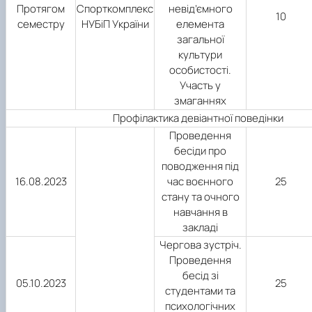
Протягом
Спорткомплекс
невід’ємного
10
семестру
НУБіП України
елемента
загальної
культури
особистості.
Участь у
змаганнях
Профілактика девіантної поведінки
Проведення
бесіди про
поводження під
16.08.2023
час воєнного
25
стану та очного
навчання в
закладі
Чергова зустріч.
Проведення
бесід зі
05.10.2023
25
студентами та
психологічних