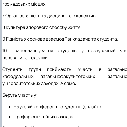
громадських місцях
7 Організованість та дисципліна в колективі.
8 Культура здорового способу життя.
9 Гідність як основа взаємодії викладача та студента.
1
0
Працевлаштування студенів у позаурочний час
переваги та недоліки.
Студенти групи приймають участь в загально
кафедральних, загальнофакультетських і загально
університетських заходах. А саме:
Б
е
р
уть
участь у:
Науковій конференції студентів
(онлайн)
Профорієнтаційних заходах.