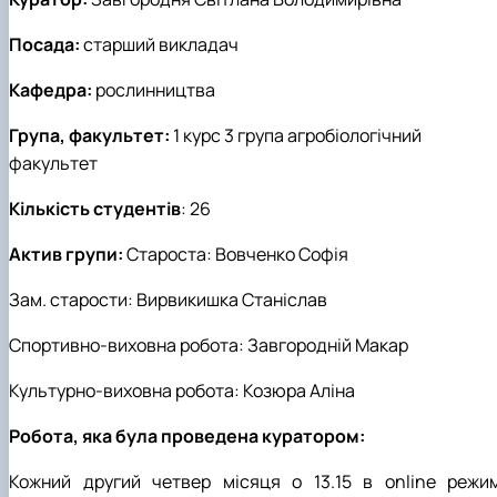
Посада:
старший викладач
Кафедра:
рослинництва
Група, факультет:
1 курс 3 група агробіологічний
факультет
Кількість студентів
: 26
Актив групи:
Староста:
Вовченко Софія
Зам. старости:
Вирвикишка Станіслав
Спортивно-виховна робота: Завгородній Макар
Культурно-виховна робота: Козюра Аліна
Робота, яка була проведена куратором:
Кожн
ий другий четвер місяця
о
13
.
15 в
online
режим