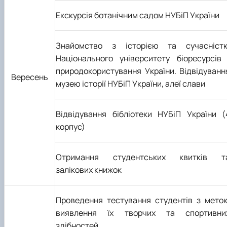
Підручники, навчальні посібники та методи
Наукові публікації студентів
Екскурсія ботанічним садом НУБіП України
рекомендації для ОС "Бакалавр"
Меморандуми, договори про співпрацю
Знайомство з історією та сучасніст
Національного університету біоресурсів 
природокористування України.
Відвідуванн
Вересень
музею історії НУБіП України, алеї слави
Відвідування бібліотеки НУБіП України (
корпус)
Отримання студентських квитків т
залікових книжок
Проведення тестування студентів з мето
виявлення їх творчих та спортивни
здібностей