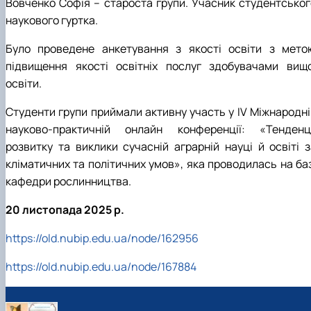
Вовченко Софія
– староста групи. Учасник студентськог
наукового гуртка.
Було проведене анкетування з якості освіти з мето
підвищення якості освітніх послуг здобувачами вищо
освіти.
Студенти групи приймали активну участь у
IV
Міжнародні
науково-практичній онлайн конференції: «Тенденці
розвитку та виклики сучасній аграрній науці й освіті з
кліматичних та політичних умов», яка проводилась на баз
кафедри рослинництва.
20 листопада 2025 р.
https://old.nubip.edu.ua/node/162956
https://old.nubip.edu.ua/node/167884