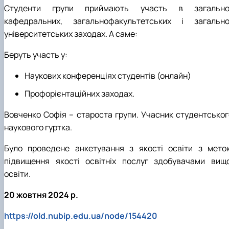
Студенти групи приймають участь в загально
кафедральних, загальнофакультетських і загально
університетських заходах. А саме:
Б
е
р
уть
участь у:
Наукових конференціях студентів
(онлайн)
Профорієнтаційних заходах.
Вовченко Софія
– староста групи. Учасник студентськог
наукового гуртка.
Було проведене анкетування з якості освіти з мето
підвищення якості освітніх послуг здобувачами вищо
освіти.
20 жовтня 2024 р.
https://old.nubip.edu.ua/node/154420