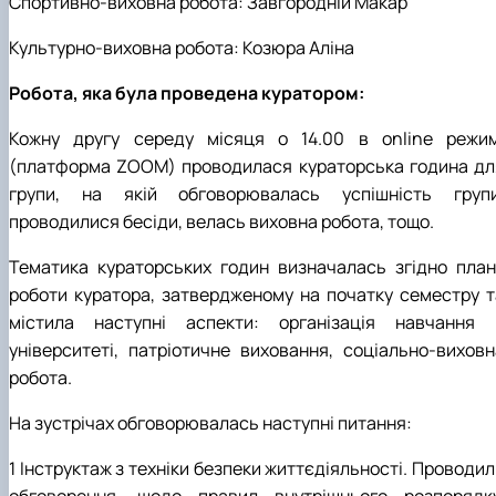
Спортивно-виховна робота: Завгородній Макар
Культурно-виховна робота: Козюра Аліна
Робота, яка була проведена куратором:
Кожну
другу
середу
місяця
о
14
.
00 в
online
режим
(платформа ZOOM) проводилася кураторська година дл
групи, на якій обговорювалась успішність групи
проводилися бесіди, велась виховна робота, тощо.
Тематика кураторських годин визначалась згідно план
роботи куратора, затвердженому на початку семестру т
містила наступні аспекти: організація навчання 
університеті, патріотичне виховання, соціально-виховн
робота.
На зустрічах обговорювалась наступні питання:
1 Інструктаж з техніки безпеки життєдіяльності.
Проводил
обговорення, щодо
правил внутрішнього розпорядку