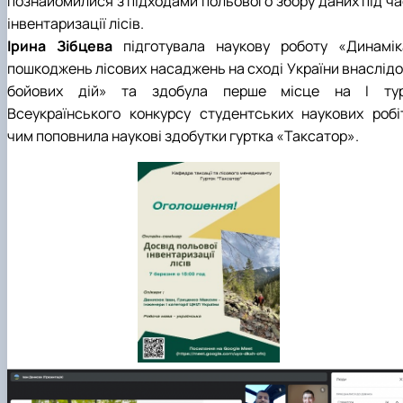
познайомилися з підходами польового збору даних під ча
інвентаризації лісів.
Ірина Зібцева
підготувала наукову роботу «Динамік
пошкоджень лісових насаджень на сході України внаслідо
бойових дій» та здобула перше місце на І тур
Всеукраїнського конкурсу студентських наукових робіт
чим поповнила наукові здобутки гуртка «Таксатор».