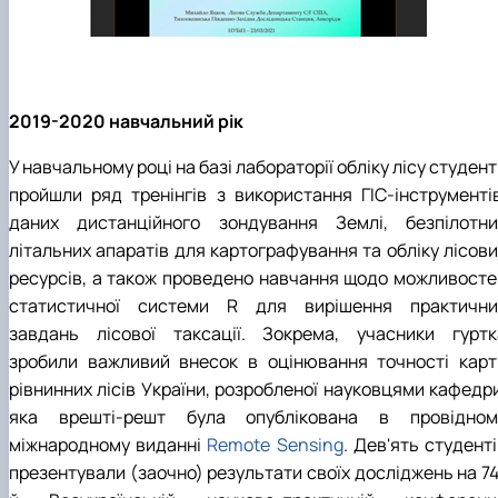
2019-2020 навчальний рік
У навчальному році на базі лабораторії обліку лісу студен
пройшли ряд тренінгів з використання ГІС-інструментів
даних дистанційного зондування Землі, безпілотни
літальних апаратів для картографування та обліку лісови
ресурсів, а також проведено навчання щодо можливосте
статистичної системи R для вирішення практични
завдань лісової таксації. Зокрема, учасники гуртк
зробили важливий внесок в оцінювання точності карт
рівнинних лісів України, розробленої науковцями кафедри
яка врешті-решт була опублікована в провідном
міжнародному виданні
Remote Sensing
. Дев'ять студент
презентували (заочно) результати своїх досліджень на 74