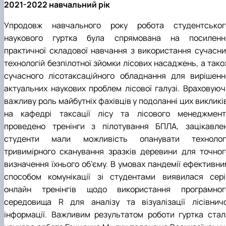
2021-2022 навчальний рік
Упродовж навчального року робота студентськог
наукового гуртка була спрямована на посиленн
практичної складової навчання з використання сучасни
технологій безпілотної зйомки лісових насаджень, а тако
сучасного лісотаксаційного обладнання для вирішенн
актуальних наукових проблем лісової галузі. Враховуюч
важливу роль майбутніх фахівців у подоланні цих викликі
на кафедрі таксації лісу та лісового менеджмент
проведено тренінги з пілотування БПЛА, зацікавлен
студенти мали можливість опанувати технологі
тривимірного сканування зразків деревини для точног
визначення їхнього об’єму. В умовах пандемії ефективни
способом комунікації зі студентами виявилася сері
онлайн тренінгів щодо використання програмног
середовища R для аналізу та візуалізації лісівничо
інформації. Важливим результатом роботи гуртка стал