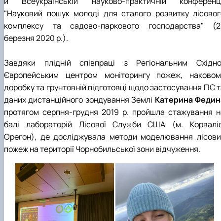
й Всеукраїнській науково-практичній конференці
"Науковий пошук молоді для сталого розвитку лісовог
комплексу та садово-паркового господарства" (2
березня 2020 р.).
Завдяки плідній співпраці з Регіональним Східно
Європейським центром моніторингу пожеж, наковом
доробку та грунтовній підготовці щодо застосування ГІС 
даних дистанційного зондування Землі
Катерина Федин
протягом серпня-грудня 2019 р. пройшла стажування н
балі лабораторій Лісової Служби США (м. Корваліс
Орегон), де досліджувала методи моделювання лісови
пожеж на території Чорнобильської зони відчуження.