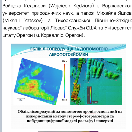
Войцеха Кедзьори (Wojciech Kędziora) з Варшавськог
університет природничих наук, а також Михайла Яцков
(Mikhail Yatskov) з Тихоокеанської Північно-Західно
наукової лабораторії Лісової Служби США та Університет
штату Орегон (м. Корвалліс, Орегон).