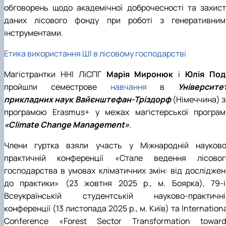
обговорень щодо академічної доброчесності та захист
даних лісового фонду при роботі з генеративним
інструментами.
Етика використання ШІ в лісовому господарстві
Магістрантки ННІ ЛіСПГ
Марія Миронюк
і
Юлія Под
пройшли семестрове
навчання
в
Університет
прикладних наук Вайєнштефан-Тріздорф
(Німеччина) з
програмою Erasmus+ у межах магістерської програм
«Climate Change Management»
.
Члени гуртка взяли участь у Міжнародній науково
практичній конференції «Стале ведення лісовог
господарства в умовах кліматичних змін: від досліджен
до практики» (23 жовтня 2025 р., м. Боярка), 79-і
Всеукраїнській студентській науково-практичні
конференції (13 листопада 2025 р., м. Київ) та Internation
Conference «Forest Sector Transformation toward