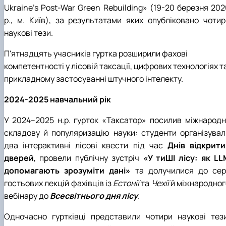
Ukraine's Post-War Green Rebuilding» (19-20 березня 202
р., м. Київ), за результатами яких опубліковано чотир
наукові тези.
П'ятнадцять учасників гуртка розширили фахові
компетентності у лісовій таксації, цифрових технологіях т
прикладному застосуванні штучного інтелекту.
2024-2025 навчальний рік
У 2024–2025 н.р. гурток «Таксатор» посилив міжнародн
складову й популяризацію науки: студенти організувал
два інтерактивні лісові квести під час
Днів відкрити
дверей
, провели публічну зустріч
«У тиШІ лісу: як LL
допомагають зрозуміти дані»
та долучилися до сері
гостьових лекцій фахівців із
Естонії
та
Чехії
й міжнародног
вебінару до
Всесвітнього дня лісу
.
Одночасно гуртківці представили чотири наукові тези