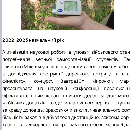
2022-2023 навчальний рік
Активізація наукової роботи в умовах військового стан
потребувала великої самоорганізації студентів. Так
Гриценко Максим успішно продовжив свою наукову робот
з дослідження деструкції деревного детриту та ста
фіналістом конкурсу Завтра.ЮА. Миронюк Марі
презентувала на науковій конференції дослідженн
ефективності вимірювання висоти дерев за допомого
мобільних додатків та одержала диплом першого ступен
за кращу доповідь. Враховуючи виклики навчального року
більшість заходів відбувалося дистанційно, зокрема сері
тренінгів із використання програмного забезпечення R дл