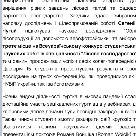
використання безпілотних ліальних апаратів дл
вирішення різних завдань лісової галузі та садово
паркового господарства. Завдяки вдало вибраном
напряму досліджень і цілеспрямованій роботі
Євгеніі
Чугай
підготував наукове дослідження "Облі
лісопродукції за допомогою аерофотозйомки" та виборо
третє місце на Всеукраїнському конкурсі студентськи
наукових робіт зі спеціальності "Лісове господарство
тим самим продовживши успіхи своїх колег-попередніків
Цьогоріч 15 студентів презентували результати свої
досліджень на трьох конференціях, які проводилися як 
НУБіП України, так і за його межами.
Новим видом діяльності гуртка в умовах пандемії стал
дистаційна участь зацікавлених гуртківців у вебінарах, 
ключовими доповідачами були провідні закордонні вчені
Таким чином студенти змогли роширити свій кругозір т
збагатитися новими науковими ідеями завдяк
презентаціям докторів Романа Войціка (Roman Wójcik) т