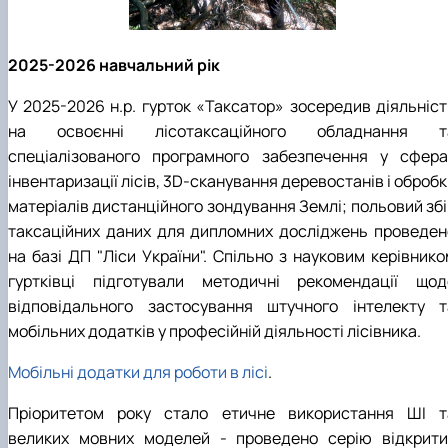
2025-2026 навчальний рік
У 2025-2026 н.р. гурток «Таксатор» зосередив діяльніст
на освоєнні лісотаксаційного обладнання т
спеціалізованого програмного забезпечення у сфера
інвентаризації лісів, 3D-сканування деревостанів і оброб
матеріалів дистанційного зондування Землі; польовий збі
таксаційних даних для дипломних досліджень проведен
на базі ДП "Ліси України". Спільно з науковим керівнико
гуртківці підготували методичні рекомендації щод
відповідального застосування штучного інтелекту т
мобільних додатків у професійній діяльності лісівника.
Мобільні додатки для роботи в лісі
.
Пріоритетом року стало етичне використання ШІ т
великих мовних моделей - проведено серію відкрити