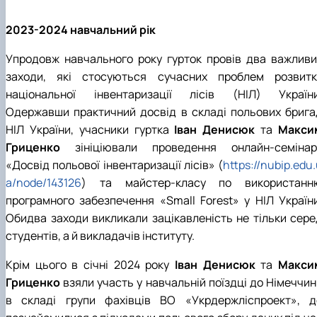
2023-2024 навчальний рік
Упродовж навчального року гурток провів два важливи
заходи, які стосуються сучасних проблем розвитк
національної інвентаризації лісів (НІЛ) України
Одержавши практичний досвід в складі польових брига
НІЛ України, учасники гуртка
Іван Денисюк
та
Макси
Гриценко
зініціювали проведення онлайн-семінар
«Досвід польової інвентаризації лісів» (
https://nubip.edu
a/node/143126
) та майстер-класу по використанн
програмного забезпечення «Small Forest» у НІЛ України
Обидва заходи викликали зацікавленість не тільки сере
студентів, а й викладачів інституту.
Крім цього в січні 2024 року
Іван Денисюк
та
Макси
Гриценко
взяли участь у навчальній поїздці до Німеччин
в складі групи фахівців ВО «Укрдержліспроект», д