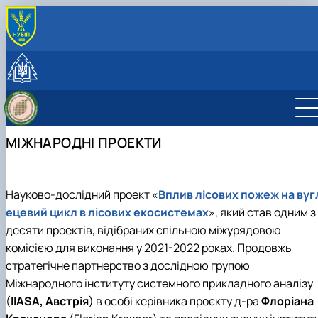
ПРО НАС
Місія
СКЛАД КАФЕДРИ
Минуле та сьогодення
Навчально-наукові лабораторії
ОСВІТНІЙ ПРОЦЕС
Науково-педагогічні працівники та навчально-
Студентський науковий гурток «Smart Forester»
Навчальна лабораторія дистанційного
Робочі програми навчальних дисциплін та
НАУКОВА ДІЯЛЬНІСТЬ
допоміжний персонал
Студентський науковий гурток «Таксатор»
моніторингу лісів
навчальних практик
Наукове співробітництво
МІЖНАРОДНА ДІЯЛЬНІСТЬ
МІЖНАРОДНІ ПРОЕКТИ
Навчальна лабораторія обліку лісу
Навчальні та виробничі практики
Науково-інноваційна діяльність
Міжнародне співробітництво
Навчальна лабораторія економіки та
Тематика випускних кваліфікаційних робіт
Наукові публікації
Спільні проєкти, воркшопи та літні школи
менеджменту лісового господарства
Навчально-методичне забезпечення
CzechAID Project
Навчально-науково-виробнича лабораторія
QuantiFOR
Науково-дослідний проект «
Вплив лісових пожеж на вуг
лісового менеджменту і комп'ютерних тех…
ецевий цикл в лісових екосистемах
», який став одним з
десяти проектів, відібраних спільною міжурядовою
комісією для виконання у 2021-2022 роках. Продовжь
стратегічне партнерство з дослідною групою
Міжнародного інституту системного прикладного аналізу
(
IIASA, Австрія
) в особі керівника проєкту д-ра
Ф
лоріaна