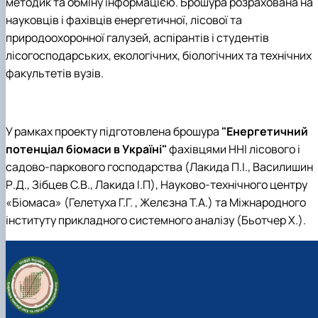
методик та обміну інформацією. Брошура розрахована на
науковців і фахівців енергетичної, лісової та
природоохоронної галузей, аспірантів і студентів
лісогосподарських, екологічних, біологічних та технічних
факультетів вузів.
У рамках проекту
підготовлена брошура
"Енергетичний
потенціал біомаси в Україні"
фахівцями ННІ лісового і
садово-паркового господарства (Лакида П.І., Василишин
Р.Д., Зібцев С.В., Лакида І.П), Науково-технічного центру
«Біомаса» (Гелетуха Г.Г. , Желєзна Т.А.) та Міжнародного
інституту прикладного системного аналізу (Бьотчер Х.).