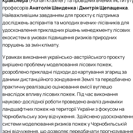
Кракснера
(Florian Kraxner) та провідних вчених інститут
професорів
Анатолія Швиденка
і
Дмитрія Щепащенка
.
Найважливішим завданням для проєкту є підтримка
досліджень аспірантів та молодих вчених-лісівників для
удосконалення прикладних рішень менеджменту лісових
екосистем в умовах підвищення ризиків природних
порушень за змін клімату.
У рамках виконання українсько-австрійського проєкту
вирішено проблему моделювання лісових пожеж,
розроблено прикладні підходи до картування згарищ за
даними дистанційного зондування Землі та передбачено
практичну реалізацію оцінювання емісії вуглецю
внаслідок впливу лісових пожеж. Під час виконання
науково-дослідної роботи проведено аналіз динаміки
ландшафтних пожеж на території України з фокусом на
Чорнобильську зону відчуження. Здійснено удосконаленн
системи моделювання ризиків пожеж у Чорнобильській
зоні відчуження, що дозволяє передбачати прогнозуванн