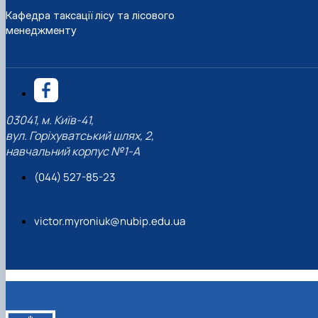
Кафедра таксації лісу та лісового
менеджменту
03041, м. Київ-41,
вул. Горіхуватський шлях, 2,
навчальний корпус №1-А
(044) 527-85-23
victor.myroniuk@nubip.edu.ua