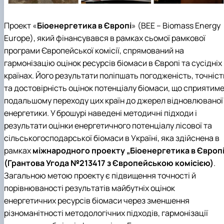
Проект «
Біоенергетика в Європі
» (BEE – Biomass Energy
Europe), який фінансувався в рамках сьомої рамкової
програми Європейської комісії, спрямований на
гармонізацію оцінок ресурсів біомаси в Європі та сусідніх
країнах. Його результати поліпшать погодженість, точніст
та достовірність оцінок потенціалу біомаси, що сприятим
подальшому переходу цих країн до джерел відновлюваної
енергетики.
У брошурі наведені методичні підходи і
результати оцінки енергетичного потенціалу лісової та
сільськогосподарської біомаси в Україні, яка здійснена в
рамках
міжнародного проекту „Біоенергетика в Європі
(Грантова Угода №213417 з Європейською комісією)
.
Загальною метою проекту є підвищення точності й
порівнюваності результатів майбутніх оцінок
енергетичних ресурсів біомаси через зменшення
різноманітності методологічних підходів, гармонізації