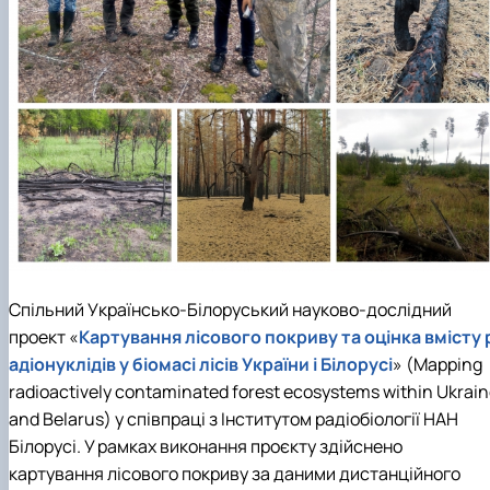
Спільний Українсько-Білоруський науково-дослідний
проект «
Картування лісового покриву та оцінка вмісту 
адіонуклідів у біомасі лісів України і Білорусі
» (Mapping
radioactively contaminated forest ecosystems within Ukrai
and Belarus) у співпраці з Інститутом радіобіології НАН
Білорусі. У рамках виконання проєкту здійснено
картування лісового покриву за даними дистанційного