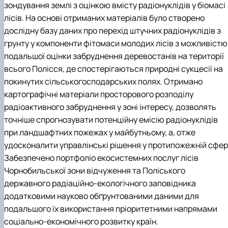
зондування землі з оцінкою вмісту радіонуклідів у біомасі
лісів. На основі отриманих матеріалів було створено
дослідну базу даних про перехід штучних радіонуклідів з
грунту у компоненти фітомаси молодих лісів з можливістю
подальшої оцінки забруднення деревостанів на території
всього Полісся, де спостерігаються природні сукцесії на
покинутих сільськогосподарських полях. Отримано
картографічні матеріали просторового розподілу
радіоактивного забруднення у зоні інтересу, дозволять
точніше спрогнозувати потенційну емісію радіонуклідів
при ландшафтних пожежах у майбутньому, а, отже
удосконалити управлінські рішення у протипожежній сфері
Забезпечено портфоліо екосистемних послуг лісів
Чорнобильської зони відчуження та Поліського
державного радіаційно-екологічного заповідника
додатковими науково обґрунтованими даними для
подальшого їх використання пріоритетними напрямами
соціально-економічного розвитку країн.