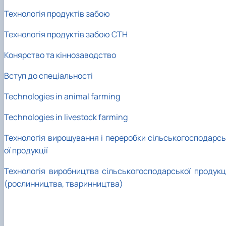
Технологія продуктів забою
Технологія продуктів забою СТН
Конярство та кіннозаводство
Вступ до спеціальності
Technologies in animal farming
Technologies in livestock farming
Технологія вирощування і переробки сільськогосподарсь
ої продукції
Технологія виробництва сільськогосподарської продукці
(рослинництва, тваринництва)