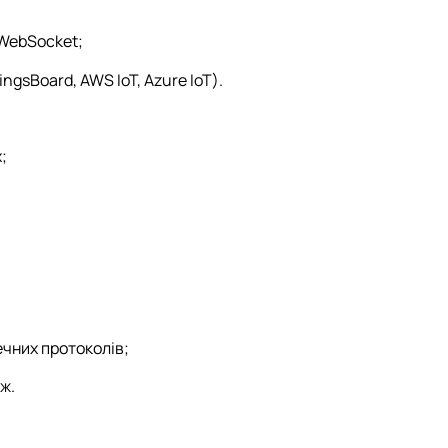
 WebSocket;
ngsBoard, AWS IoT, Azure IoT).
;
чних протоколів;
ж.