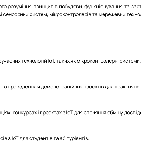
го розуміння принципів побудови, функціонування та заст
 сенсорних систем, мікроконтролерів та мережевих технол
учасних технологій IoT, таких як мікроконтролерні системи,
T та проведенням демонстраційних проектів для практично
ціях, конкурсах і проектах з IoT для сприяння обміну досві
в з IoT для студентів та абітурієнтів.