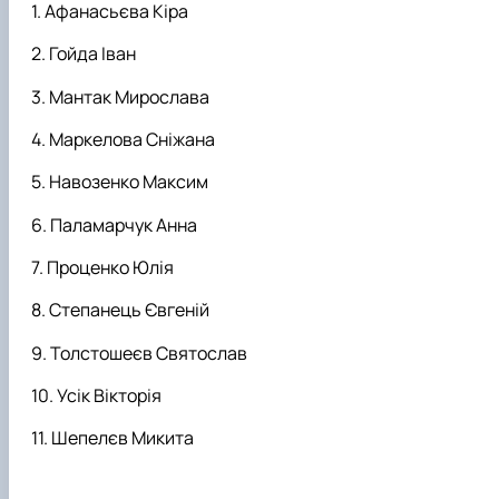
Афанасьєва Кіра
Гойда Іван
Мантак Мирослава
Маркелова Сніжана
Навозенко Максим
Паламарчук Анна
Проценко Юлія
Степанець Євгеній
Толстошеєв Святослав
Усік Вікторія
Шепелєв Микита