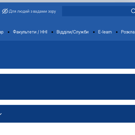
Для людей з вадами зору
ments
ар
Факультети / ННІ
Відділи/Служби
E-learn
Розкл