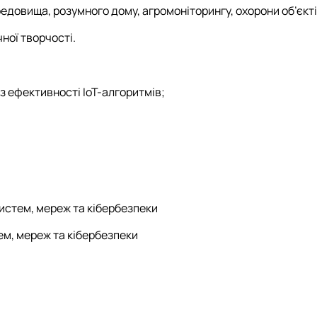
едовища, розумного дому, агромоніторингу, охорони об’єкті
чної творчості.
 ефективності IoT-алгоритмів;
истем, мереж та кібербезпеки
м, мереж та кібербезпеки