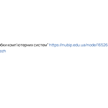
робки комп’ютерних систем”
https://nubip.edu.ua/node/1652
rezh