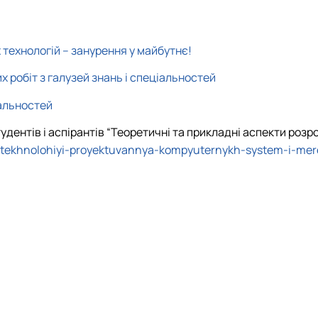
 технологій – занурення у майбутнє!
х робіт з галузей знань і спеціальностей
іальностей
удентів і аспірантів “Теоретичні та прикладні аспекти роз
iyi-tekhnolohiyi-proyektuvannya-kompyuternykh-system-i-me