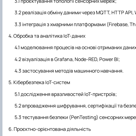
проєктування топології сенсорних мереж;
реалізація обміну даними через MQTT, HTTP API,
інтеграція з хмарними платформами (Firebase, Thi
Обробка та аналітика IoT-даних
моделювання процесів на основі отриманих даних
візуалізація в Grafana, Node-RED, Power BI;
застосування методів машинного навчання.
Кібербезпека IoT-систем
дослідження вразливостей IoT-пристроїв;
впровадження шифрування, сертифікації та безпе
тестування безпеки (PenTesting) сенсорних мере
Проєктно-орієнтована діяльність