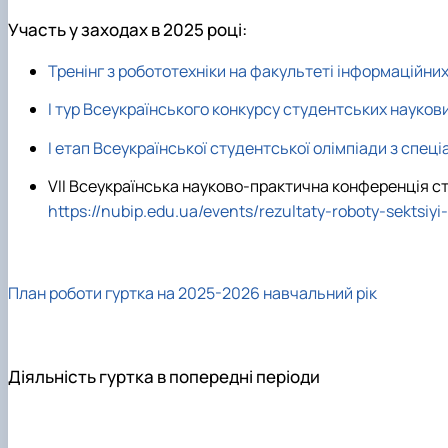
Участь у заходах в 2025 році:
Тренінг з робототехніки на факультеті інформаційних
І тур Всеукраїнського конкурсу студентських наукови
І етап Всеукраїнської студентської олімпіади з спец
VІІ Всеукраїнська науково-практична конференція ст
https://nubip.edu.ua/events/rezultaty-roboty-sekts
План роботи гуртка на 2025-2026 навчальний рік
Діяльність гуртка в попередні періоди