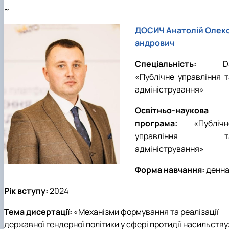
~
ДОСИЧ Анатолій Олек
андрович
Спеціальність:
D
«
Публічне управління т
адміністрування
»
Освітньо-наукова
програма:
«
Публічн
управління т
адміністрування
»
Форма навчання:
денн
Рік вступу:
202
4
Тема дисертації:
«
Механізми формування та реалізації
державної гендерної політики у сфері протидії насильству