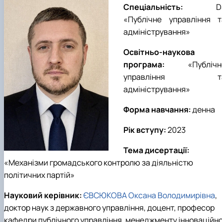
Спеціальність:
D
«
Публічне управління т
адміністрування
»
Освітньо-наукова
програма:
«
Публічн
управління т
адміністрування
»
Форма навчання:
денна
Рік вступу:
202
3
Тема дисертації:
«
Механізми громадського контролю за діяльністю
політичних партій
»
Науковий керівник:
ЄВСЮКОВА Оксана Володимирівна
,
доктор наук з державного управління, доцент, професор
кафедри публічного управління, менеджменту інноваційно