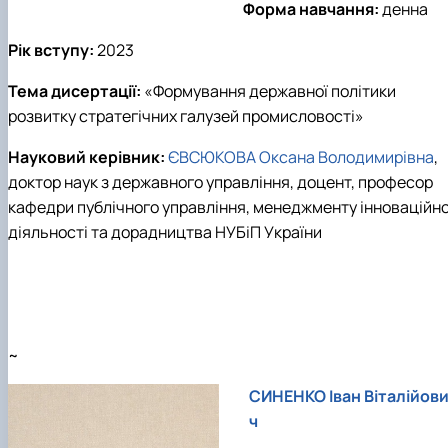
Форма навчання:
денна
Рік вступу:
202
3
Тема дисертації:
«
Формування державної політики
розвитку стратегічних галузей промисловості
»
Науковий керівник:
ЄВСЮКОВА Оксана Володимирівна
,
доктор наук з державного управління, доцент, професор
кафедри публічного управління, менеджменту інноваційно
діяльності та дорадництва НУБіП України
~
СИНЕНКО Іван Віталійов
ч