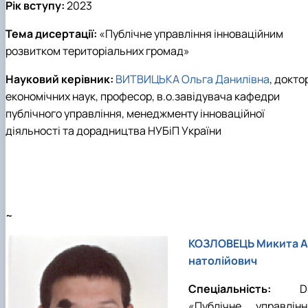
Рік вступу:
202
3
Тема дисертації:
«
Публічне управління інноваційним
розвитком територіальних громад
»
Науковий керівник:
ВИТВИЦЬКА Ольга Данилівна
, докто
економічних наук, професор, в.о.завідувача кафедри
публічного управління, менеджменту інноваційної
діяльності та дорадництва НУБіП України
~
КОЗЛОВЕЦЬ Микита А
натолійович
Спеціальність:
D
«
Публічне управлінн