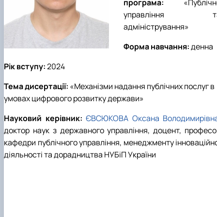
програма:
«
Публічн
управління т
адміністрування
»
Форма навчання:
денна
Рік вступу:
202
4
Тема дисертації:
«
Механізми надання публічних послуг в
умовах цифрового розвитку держави
»
Науковий керівник:
ЄВСЮКОВА Оксана Володимирівн
доктор наук з державного управління, доцент, професо
кафедри публічного управління, менеджменту інноваційно
діяльності та дорадництва НУБіП України