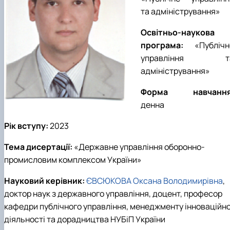
та адміністрування
»
Освітньо-наукова
програма:
«
Публічн
управління т
адміністрування
»
Форма навчання
денна
Рік вступу:
202
3
Тема дисертації:
«
Державне управління оборонно-
промисловим комплексом України
»
Науковий керівник:
ЄВСЮКОВА Оксана Володимирівна
,
доктор наук з державного управління, доцент, професор
кафедри публічного управління, менеджменту інноваційно
діяльності та дорадництва НУБіП України