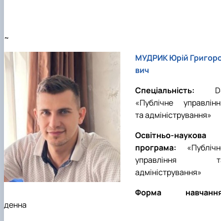
~
МУДРИК Юрій Григор
вич
Спеціальність:
D
«
Публічне управлінн
та адміністрування
»
Освітньо-наукова
програма:
«
Публічн
управління т
адміністрування
»
Форма навчання
денна