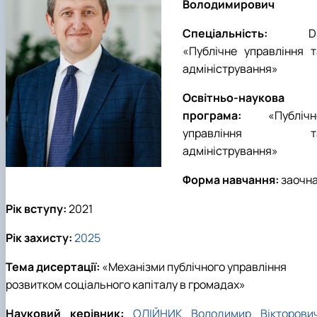
Володимирович
Спеціальність:
D
«Публічне управління т
адміністрування»
Освітньо-наукова
програма:
«
Публічн
управління т
адміністрування
»
Форма навчання:
заочн
Рік вступу:
2021
Рік захисту:
2025
Тема дисертації:
«
Механізми публічного управління
розвитком соціального капіталу в громадах
»
Науковий керівник:
ОЛІЙНИК Володимир Вікторови