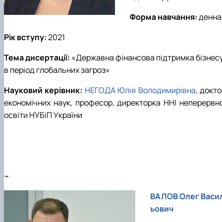
Форма навчання:
денна
Рік вступу:
2021
Тема дисертації:
«Державна фінансова підтримка бізнес
в період глобальних загроз
»
Науковий керівник:
НЕГОДА Юлія Володимирівна
, докт
економічних наук, професор, директорка ННІ неперервно
освіти НУБіП України
~
ВАЛОВ Олег Васи
ьович