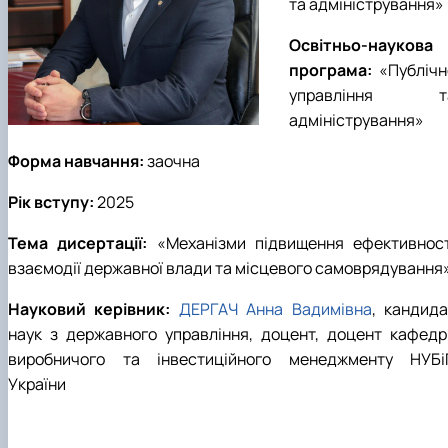
та адміністрування
»
Освітньо-наукова
програма:
«
Публічн
управління т
адміністрування
»
Форма навчання:
заочна
Рік вступу:
202
5
Тема дисертації:
«Механізми підвищення ефективност
взаємодії державної влади та місцевого самоврядування
Науковий керівник:
ДЕРГАЧ Анна Вадимівна
, кандида
наук з державного управління, доцент, доцент кафедр
виробничого та інвестиційного менеджменту НУБі
України