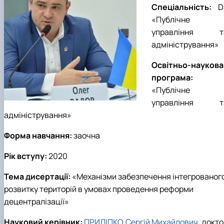
Спеціальність:
D
«Публічне
управління т
адміністрування»
Освітньо-наукова
програма:
«
Публічне
управління т
адміністрування
»
Форма навчання:
заочна
Рік вступу:
202
0
Тема дисертації:
«
Механізми забезпечення інтегрованог
розвитку територій в умовах проведення реформи
децентралізації
»
Науковий керівник:
ПРИЛІПКО Сергій Михайлович
, докт