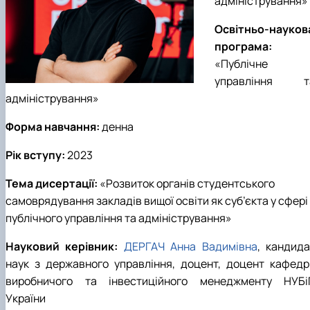
адміністрування
»
Освітньо-науков
програма:
«
Публічне
управління т
адміністрування
»
Форма навчання:
денна
Рік вступу:
202
3
Тема дисертації:
«
Розвиток органів студентського
самоврядування закладів вищої освіти як суб’єкта у сфері
публічного управління та адміністрування
»
Науковий керівник:
ДЕРГАЧ Анна Вадимівна
, кандида
наук з державного управління, доцент, доцент кафедр
виробничого та інвестиційного менеджменту НУБі
України