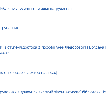
Публічне управління та адміністрування»
стрування»
ачів ступеня доктора філософії Анни Федорової та Богдана
ання"
овлено першого доктора філософії
трування» відзначили високий рівень наукової бібліотеки Н