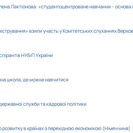
 Олена Лактіонова: «студентоцентроване навчання – основа 
ністрування» взяли участь у Комітетських слуханнях Верхов
спірантів НУБіП України
дина школа, де можна навчитися
державної служби та кадрової політики
о розвитку в країнах з перехідною економікою (Німеччина)