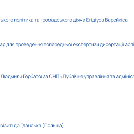
ського політика та громадського діяча Егідіуса Варейкіса
інар для проведення попередньої експертизи дисертації ас
 Людмили Горбатої за ОНП «Публічне управління та адміні
візиті до Гданська (Польща)