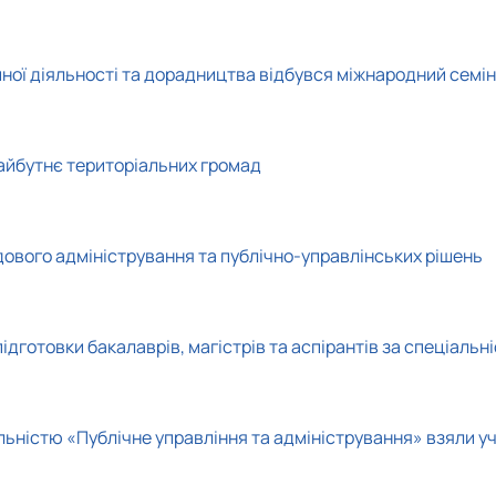
йної діяльності та дорадництва відбувся міжнародний семі
айбутнє територіальних громад
дового адміністрування та публічно-управлінських рішень
ідготовки бакалаврів, магістрів та аспірантів за спеціаль
альністю «Публічне управління та адміністрування» взяли у