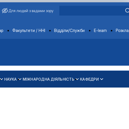
Для людей з вадами зору
ments
ар
Факультети / ННІ
Відділи/Служби
E-learn
Розкл
НАУКА
МІЖНАРОДНА ДІЯЛЬНІСТЬ
КАФЕДРИ
зпечення рівності у …
ти