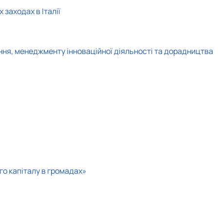
заходах в Італії
ння, менеджменту інноваційної діяльності та дорадництва
го капіталу в громадах»