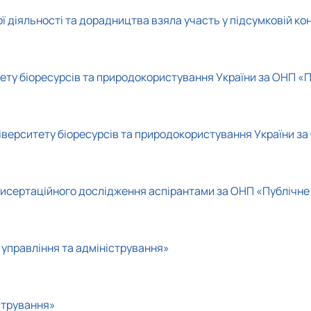
ї діяльності та дорадництва взяла участь у підсумковій к
ету біоресурсів та природокористування України за ОНП «П
іверситету біоресурсів та природокористування України за
исертаційного дослідження аспірантами за ОНП «Публічне 
 управління та адміністрування»
стрування»