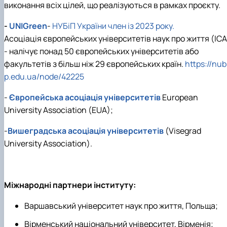
виконання всіх цілей, що реалізуються в рамках проєкту.
-
UNIGreen
-
НУБіП України член із 2023 року.
Асоціація європейських університетів наук про життя (ІСА
- налічує понад 50 європейських університетів або
факультетів з більш ніж 29 європейських країн.
https://nub
p.edu.ua/node/42225
-
Європейська асоціація університетів
European
University Association (EUA);
-
Вишеградська асоціація університетів
(Visegrad
University Association).
Міжнародні партнери інституту:
Варшавський університет наук про життя, Польща;
Вірменський національний університет, Вірменія;