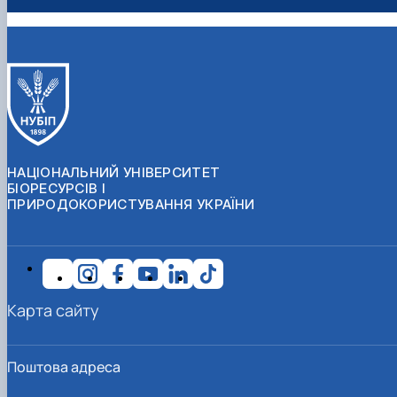
ekspert_4_6_2019_V2.pdf
.
7. Сизон В.Г. Роль органів місцевого самоврядування в
процесі розвитку соціального діалогу // Місцеве
самоврядування – основа сталого розвитку України :
матеріали щоріч. Всеукр. наук.-практ. конф. за міжнар.
участю (Київ, 16 трав. 2014 р.) : у 2 т. / за наук. ред. Ю.В.
Ковбасюка, К.О. Ващенка, С.В. Загороднюка. К. : НАДУ, 2014.
Т. 2. 288 с. С. 125–127.
НАЦІОНАЛЬНИЙ УНІВЕРСИТЕТ
8. Сизон В.Г. Роль органів місцевого самоврядування у
БІОРЕСУРСІВ І
ПРИРОДОКОРИСТУВАННЯ УКРАЇНИ
запровадженні державно-громадської моделі управління
освітою // Модернізація державного управління та
європейська інтеграція України : матеріали щоріч. Всеукр.
наук.-практ. конф. за міжнар. участю (м. Київ, 25 квіт. 2013 р.)
: у 2 т. / за наук. ред. Ю.В. Ковбасюка, К.О. Ващенка, С.В.
Загороднюка. К. : НАДУ, 2013. Т. 2. 360 с. С. 39–41.
Карта сайту
9. Сизон В.Г., Нестеренко Г.П. Стан та перспективи
залучення громадян до управління освітою на місцевому
Поштова адреса
рівні // Реформування процесів публічного управління в сфері
освіти та науки України у глобалізаційному та