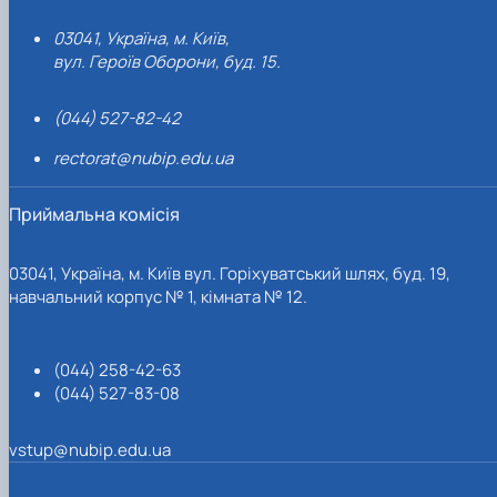
інформаційному суспільстві : матеріали міжнар. наук.-практ.
03041, Україна, м. Київ,
конф. (30 жовтня 2020 року) / за заг. ред. О.І. Пархоменко-
вул. Героїв Оборони, буд. 15.
Куцевіл. Переяслав, 2020. 233 с. С. 194–199.
10. Сизон В.Г., Жабенко Л.В. Громадянські компетентності
(044) 527-82-42
посадових осіб місцевого самоврядування як інструмент
реалізації принципів «доброго врядування» // Громадянські
rectorat@nubip.edu.ua
компетентності у професійній освіті державних службовців
та посадових осіб місцевого самоврядування : збірник
Приймальна комісія
методичних матеріалів для системи підготовки,
перепідготовки та підвищення кваліфікації державних
службовців і посадових осіб місцевого самоврядування / за
03041, Україна, м. Київ вул. Горіхуватський шлях, буд. 19,
заг. ред. Н.Г. Протасової, Ю.О. Молчанової. К. : НАДУ, 2016.
навчальний корпус № 1, кімната № 12.
308 с. С. 38–48.
(044) 258-42-63
(044) 527-83-08
vstup@nubip.edu.ua