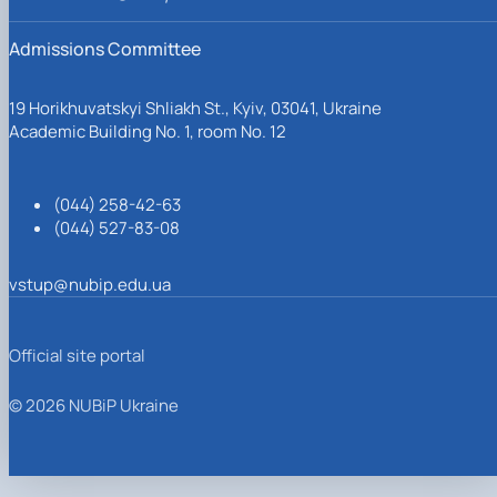
інформаційному суспільстві : матеріали міжнар. наук.-практ.
конф. (30 жовтня 2020 року) / за заг. ред. О.І. Пархоменко-
Admissions Committee
Куцевіл. Переяслав, 2020. 233 с. С. 194–199.
19 Horikhuvatskyi Shliakh St., Kyiv, 03041, Ukraine
10. Сизон В.Г., Жабенко Л.В. Громадянські компетентності
Academic Building No. 1, room No. 12
посадових осіб місцевого самоврядування як інструмент
реалізації принципів «доброго врядування» // Громадянські
компетентності у професійній освіті державних службовців
та посадових осіб місцевого самоврядування : збірник
(044) 258-42-63
методичних матеріалів для системи підготовки,
(044) 527-83-08
перепідготовки та підвищення кваліфікації державних
службовців і посадових осіб місцевого самоврядування / за
vstup@nubip.edu.ua
заг. ред. Н.Г. Протасової, Ю.О. Молчанової. К. : НАДУ, 2016.
308 с. С. 38–48.
Official site portal
© 2026 NUBiP Ukraine