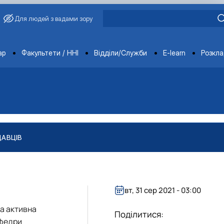
Для людей з вадами зору
ments
ар
Факультети / ННІ
Відділи/Служби
E-learn
Розкл
ДАВЦІВ
вт, 31 сер 2021 - 03:00
та активна
Поділитися:
афедри