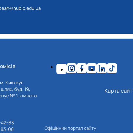
dean@nubip.edu.ua
омісія
м. Київ вул.
шлях, буд. 19,
Карта сайт
пус № 1, кімната
-42-63
Офіційний портал сайту
-83-08