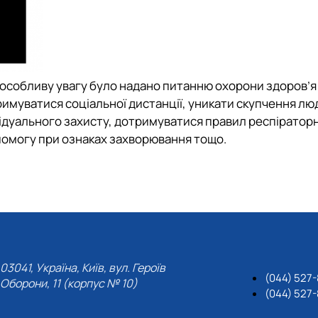
и особливу увагу було надано питанню охорони здоров’я
римуватися соціальної дистанції, уникати скупчення лю
дуального захисту, дотримуватися правил респіраторно
помогу при ознаках захворювання тощо.
03041, Україна, Київ, вул. Героїв
(044) 527-
Оборони, 11 (корпус № 10)
(044) 527-