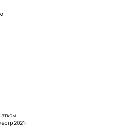
ою
очатком
местр 2021-