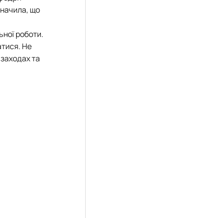
значила, що
ьної роботи.
атися. Не
 заходах та