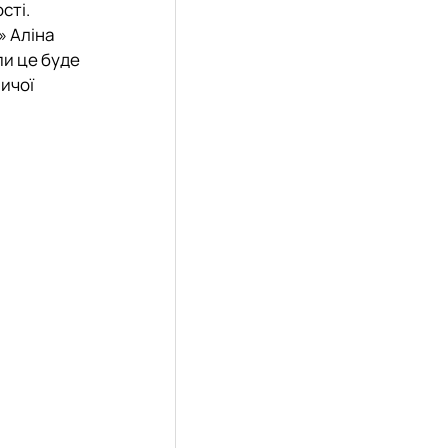
сті.
» Аліна
пи це буде
ичої