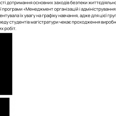
сті дотримання основних заходів безпеки життєдіяльно
ої програми «Менеджмент організацій і адміністрування
ентувала їх увагу на графіку навчання, адже для цієї гру
реду студентів магістратури чекає проходження виробн
х робіт.