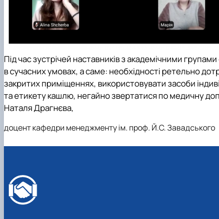
Під час зустрічей наставників з академічними групам
в сучасних умовах, а саме: необхідності ретельно дот
закритих приміщеннях, використовувати засоби індиві
та етикету кашлю, негайно звертатися по медичну до
Наталя Драгнєва,
доцент кафедри менеджменту ім. проф. Й.С. Завадського