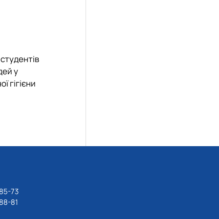
 студентів
дей у
ї гігієни
85-73
88-81