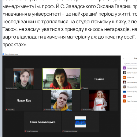
Виховна та спортивна робота
менеджменту ім. проф. Й.С. Завадського Оксана Гавриш пр
Сенат студентської організації факультету
«навчання в університеті – це найкращий період у житті,
Стипендія
несподіванки не траплялися на студентському шляху, з пе
Також, не засмучуватися з приводу якихось негараздів, н
варто відкладати вивчення матеріалу аж до початку сесії.
проєктах».