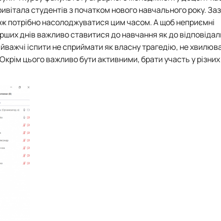
ивітала студентів з початком нового навчального року. За
 тож потрібно насолоджуватися цим часом. А щоб неприємні
рших днів важливо ставитися до навчання як до відповідал
айважчі іспити не сприймати як власну трагедію, не хвилюв
 Окрім цього важливо бути активними, брати участь у різних