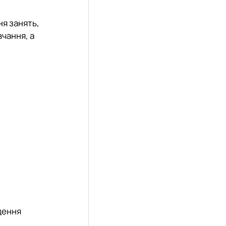
ня занять,
вчання, а
дення