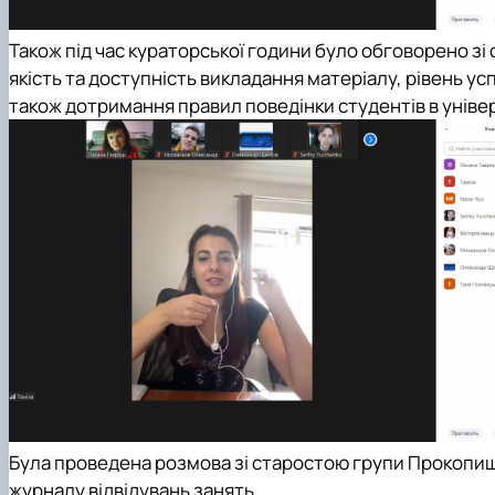
Також під час кураторської години було обговорено зі 
якість та доступність викладання матеріалу, рівень усп
також дотримання правил поведінки студентів в універ
Була проведена розмова зі старостою групи Прокопиш
журналу відвідувань занять.