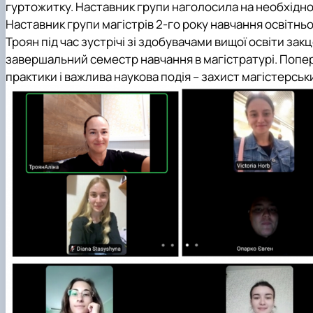
гуртожитку. Наставник групи наголосила на необхідно
Наставник групи магістрів 2-го року навчання освітнь
Троян під час зустрічі зі здобувачами вищої освіти закц
завершальний семестр навчання в магістратурі. Попе
практики і важлива наукова подія – захист магістерськи