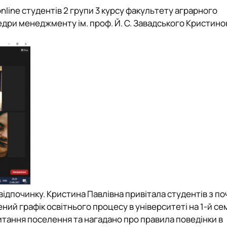
online студентів 2 групи 3 курсу факультету аграрного
дри менеджменту ім. проф. Й. С. Завадського Кристин
відпочинку. Кристина Павлівна привітала студентів з п
ий графік освітнього процесу в університеті на 1-й се
итання поселення та нагадано про правила поведінки в