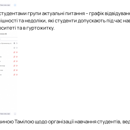
студентами групи актуальні питання – графік відвідуван
ішності та недоліки, які студенти допускають під час на
ситеті та в гуртожитку.
иною Тамілою щодо організації навчання студентів, ве