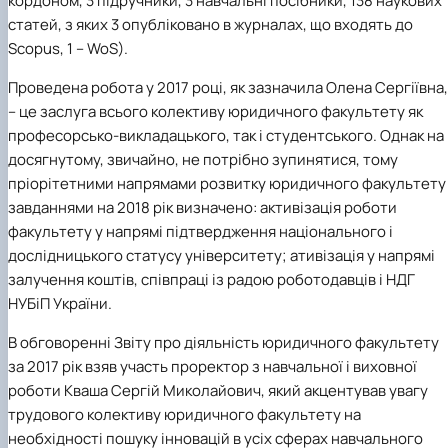
кордоном, 3 підручники, 3 навчальні посібники, 138 наукових
статей, з яких 3 опубліковано в журналах, що входять до
Scopus, 1 –
WoS).
Проведена робота у 2017 році, як зазначила Олена Сергіївна,
– це заслуга всього колективу юридичного факультету як
професорсько-викладацького, так і студентського. Однак на
досягнутому, звичайно, не потрібно зупинятися, тому
пріорітетними напрямами розвитку юридичного факультету 
завданнями на 2018 рік визначено: активізація роботи
факультету у напрямі підтвердження національного і
дослідницького статусу університету; ативізація у напрямі
залучення коштів, співпраці із радою роботодавців і НДГ
НУБіП України.
В обговоренні Звіту
про діяльність юридичного факультету
за 2017 рік взяв участь проректор з навчальної і виховної
роботи Кваша Сергій Миколайович, який акцентував увагу
трудового колективу юридичного факультету на
необхідності пошуку інновацій в усіх сферах навчального