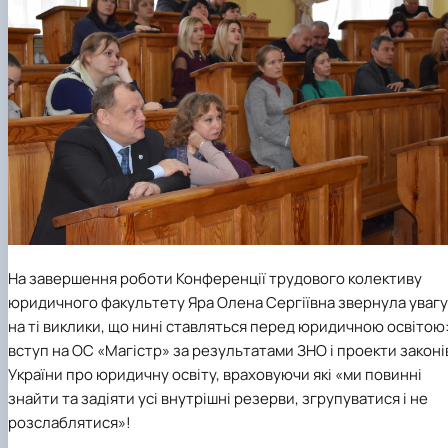
На завершення роботи Конференції трудового колективу
юридичного факультету Яра Олена Сергіївна звернула увагу
на ті виклики, що нині ставляться перед юридичною освітою
вступ на ОС «Магістр» за результатами ЗНО і проекти законі
України про юридичну освіту, враховуючи які «ми повинні
знайти та задіяти усі внутрішні резерви, згрупуватися і не
розслаблятися»!