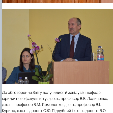
До обговорення Звіту долучилися й завідувачі кафедр
юридичного факультету: д.ю.н., професор В.В. Ладиченко,
д.ю.н., професор В.М. Єрмоленко, д.ю.н., професор В.І.
Курило, д.ю.н., доцент О.Ю. Піддубний і к.ю.н., доцент В.О.