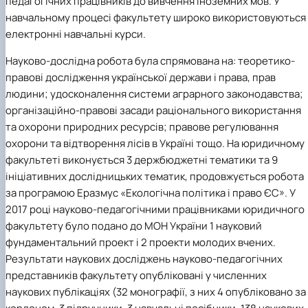
педагогічних працівників до вивчення іноземних мов. У
навчальному процесі факультету широко використовуються
електронні навчальні курси.
Науково-дослідна робота
була спрямована на: теоретико-
правові дослідження української держави і права, прав
людини; удосконалення системи аграрного законодавства;
організаційно-правові засади раціонального використання
та охорони природних ресурсів; правове регулювання
охорони та відтворення лісів в Україні тощо. На юридичному
факультеті виконується 3 держбюджетні тематики та 9
ініціативних дослідницьких тематик, продовжується робота
за програмою Еразмус «Екологічна політика і право ЄС». У
2017 році науково-педагогічними працівниками юридичного
факультету було подано до МОН України 1 науковий
фундаментальний проект і 2 проекти молодих вчених.
Результати наукових досліджень науково-педагогічних
представників факультету опубліковані у численних
наукових публікаціях (32 монографії, з них 4 опубліковано за