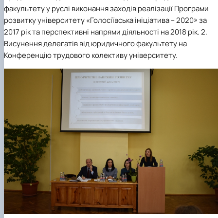
Кафедра міжнародного права та
План роботи
факультету у руслі виконання заходів реалізації Програми
порівняльного правознавства
Протоколи засідань
розвитку університету «Голосіївська ініціатива – 2020» за
Звіти про роботу
2017 рік та перспективні напрями діяльності на 2018 рік. 2.
Договори про співробітництво
Висунення делегатів від юридичного факультету на
Конференцію трудового колективу університету.