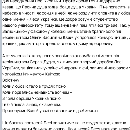
дня народження Лесі Українки. Проте Ярема Гоян
недаремно
Гурток "Декоративна флористика"
казав, що Лесина
душа жива, бо це душа України, і її не погасити в
Прес-студія "Ідеал"
небесах вічності, як сонця в небі, як не розділити сповите в любов
Інструментальний ансамбль "Дивосвіт"
одне імення – Леся Українка.
Це добре розуміє студентство
Мистецька студія "Вовняні мрії"
нашого університету, тому вшанування пам᾽яті Лесі триває. Так, у
Тріо "ТоНіка"
Заліщицькому фаховому коледжі імені Євгена Храпливого під
керівництвом Ольги Василівни Юрійчук пройшов конкурс читців , 
кращих декламаторів представлено у цьому відеоролику:
А от учасників народного чоловічого ансамблю «Амеро» під
керівництвом Сергія Дудка, які вивчали творчий доробок Лесі
Українки, зацікавили українські народні пісні, записані нею разом 
чоловіком Климентом Квіткою.
Воістину :
Коли любові стало в грудях тісно,
Коли порвались ненависть вогнем –
Зігріла серцем Українка пісню
І в бій пішла із нею, як з мечем.
Пропонуємо Вашій увазі нові записи від «Амеро»:
Ще багато іпостасей Лесі вивчатиме наше студентство, адже їх
можна вивчати безмежно довго. Що ж, нехай Леся надихає, неха