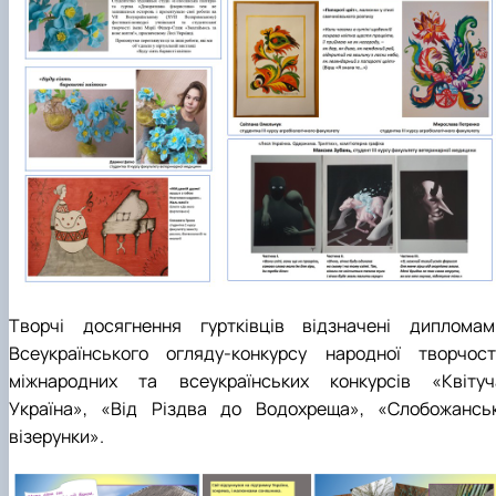
Творчі досягнення гуртківців відзначені дипломам
Всеукраїнського огляду-конкурсу народної творчості
міжнародних та всеукраїнських конкурсів «Квітуч
Україна», «Від Різдва до Водохреща», «Слобожанськ
візерунки».