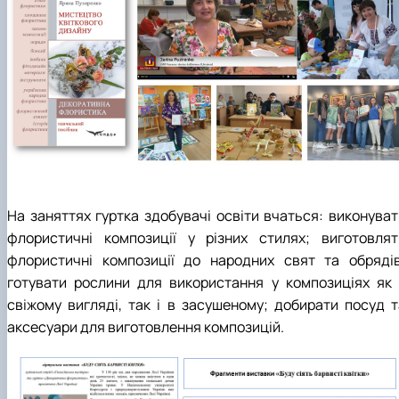
Гурток "Декоративна флористика"
Прес-студія "Ідеал"
Інструментальний ансамбль "Дивосвіт"
Мистецька студія "Вовняні мрії"
Тріо "ТоНіка"
На заняттях гуртка здобувачі освіти вчаться: виконуват
флористичні композиції у різних стилях; виготовлят
флористичні композиції до народних свят та обрядів
готувати рослини для використання у композиціях як 
свіжому вигляді, так і в засушеному; добирати посуд т
аксесуари для виготовлення композицій.