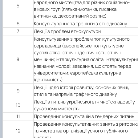
народного мистецтва для різних соціально-
5
вікових груп (лялька-мотанка, писанка,
витинанка, декоративний розпис)
6
Консультування та тренінги з етнодизайну
7
Лекції з проблем етнокультури
Консультування з проблем полікультурного
середовища (європейське полікультурне
суспільстіво; етнічні ідентичність, етнічні
8
меншини; інтеркультурна освіта, інтеркультурн
навчання молоді; завдання, що стоять перед
університетами; європейська культурна
ідентичність)
Лекції щодо історії розвитку, основних явищ,
9
стилів та напрямів графічного дизайну
Лекції з питань української етнічної складової у
10
сучасному мистецтві
11
Проведення консультацій з гендерних питань
Проведення консультативних занять з риторик
12
та мистецтва організації усного публічного
виступу