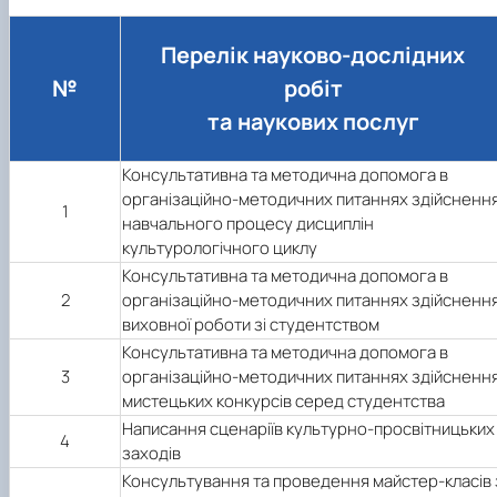
Гурток "Декоративна флористика"
Прес-студія "Ідеал"
Перелік науково-дослідних
Інструментальний ансамбль "Дивосвіт"
Мистецька студія "Вовняні мрії"
№
робіт
Тріо "ТоНіка"
та наукових послуг
Консультативна та методична допомога в
організаційно-методичних питаннях здійсненн
1
навчального процесу дисциплін
культурологічного циклу
Консультативна та методична допомога в
2
організаційно-методичних питаннях здійсненн
виховної роботи зі студентством
Консультативна та методична допомога в
3
організаційно-методичних питаннях здійсненн
мистецьких конкурсів серед студентства
Написання сценаріїв культурно-просвітницьких
4
заходів
Консультування та проведення майстер-класів 