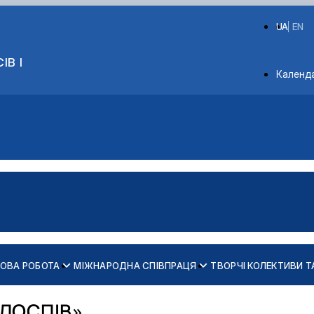
UA
EN
ІВ І
Depart
Календ
КОВА РОБОТА
МІЖНАРОДНА СПІВПРАЦЯ
ТВОРЧІ КОЛЕКТИВИ Т
слава Семеновського
 умовах
ОЛОСПІВ»