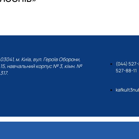
 співу
03041, м. Київ, вул. Героїв Оборони,
(044) 527-
15, навчальний корпус № 3, кімн. №
527-88-11
317.
kafkult3nu