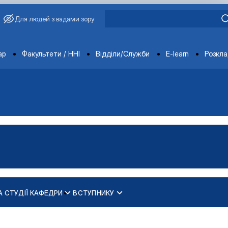
Для людей з вадами зору
ments
ар
Факультети / ННІ
Відділи/Служби
E-learn
Розкл
А СТУДІЇ КАФЕДРИ
ВСТУПНИКУ