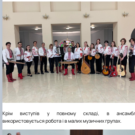
Гурток "Декоративна флористика"
Прес-студія "Ідеал"
Інструментальний ансамбль "Дивосвіт"
Мистецька студія "Вовняні мрії"
Тріо "ТоНіка"
Крім виступів у повному складі, в ансамбл
використовується робота і в малих музичних групах.