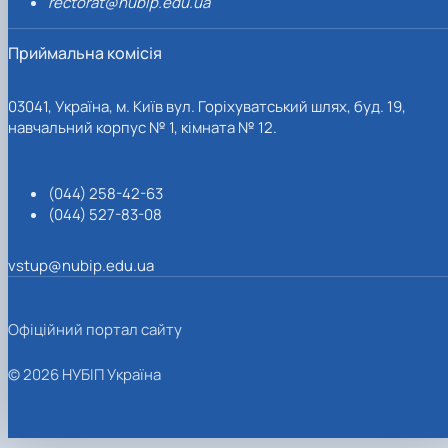
rectorat@nubip.edu.ua
Приймальна комісія
03041, Україна, м. Київ вул. Горіхуватський шлях, буд. 19,
навчальний корпус № 1, кімната № 12.
(044) 258-42-63
(044) 527-83-08
vstup@nubip.edu.ua
Офіційний портал сайту
© 2026 НУБІП Україна