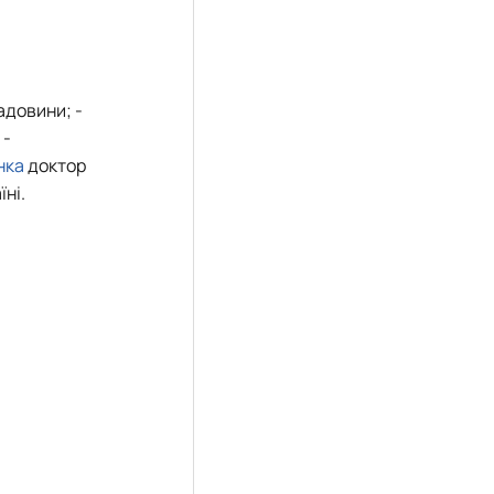
адовини; -
 -
нка
доктор
їні.