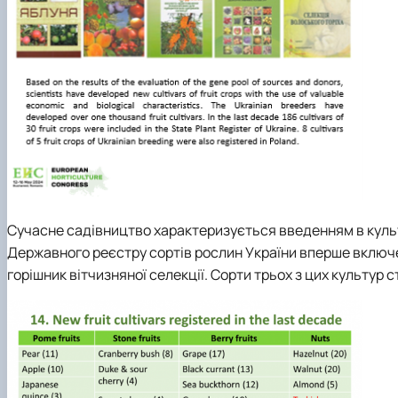
Сучасне садівництво характеризується введенням в культу
Державного реєстру сортів рослин України вперше включено
горішник вітчизняної селекції. Сорти трьох з цих культур