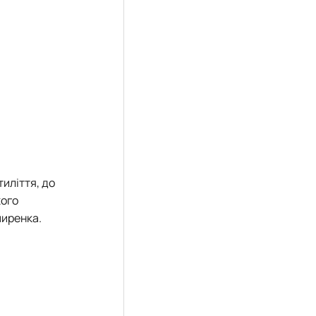
иліття, до
жого
миренка.