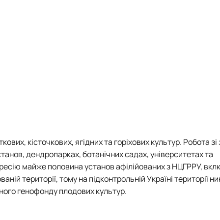
ткових, кісточкових, ягідних та горіхових культур. Робота з
станов, дендропарках, ботанічних садах, університетах та
ресію майже половина установ афілійованих з НЦГРРУ, вкл
ній території, тому на підконтрольній Україні території ни
ного генофонду плодових культур.