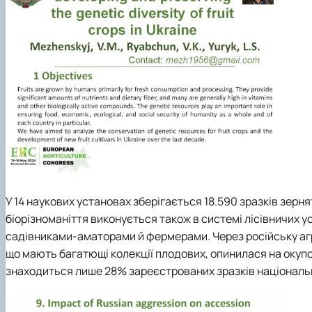
У 14 наукових установах зберігається 18.590 зразків зерня
біорізноманіття виконується також в системі лісівничих у
садівниками-аматорами й фермерами. Через російську аг
що мають багатющі колекції плодових, опинилася на окупова
знаходиться лише 28% зареєстрованих зразків національ