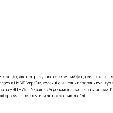
у станцію, яка підтримувала генетичний фонд вишні та ніше
алася в НУБіП України, колекцію нішевих плодових культур
о на у ВП НУБіП України «Агрономічна дослідна станція». 
 які просили повернутися до показаних слайдів.