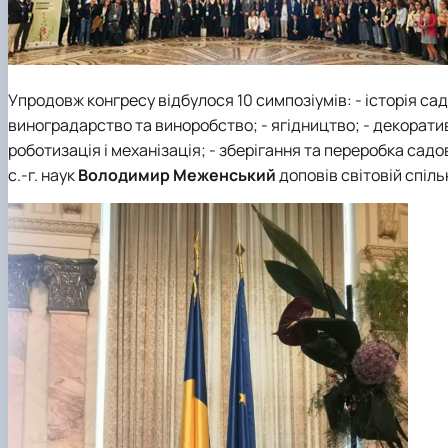
Упродовж конгресу відбулося 10 симпозіумів: - історія са
виноградарство та виноробство; - ягідництво; - декоратив
роботизація і механізація; - зберігання та переробка са
с.-г. наук
Володимир Меженський
доповів світовій спіль