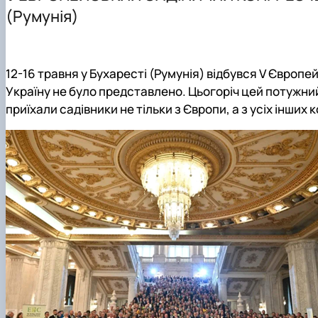
Робочі програми дисциплін
Моє життя – в моїх сортах: до 100-річчя Петра Шере
Випускникам шкіл
(Румунія)
Електронні навчальні ресурси
Науково-практична конференція «Симиренківські чита
Магістратура
Гостьові лекції
Наукова робота (Основні публікації)
Всеукраїнські олімпіади
Проєкт молодих вчених - Формування стійких систе
Підготовчі курси до складання НМТ в НУБіП України
12-16 травня у Бухаресті (Румунія) відбувся V Європ
Україну не було представлено. Цьогоріч цей потужний 
приїхали садівники не тільки з Європи, а з усіх інших