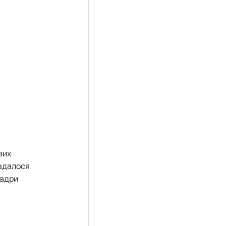
вих
 вдалося
Кадри