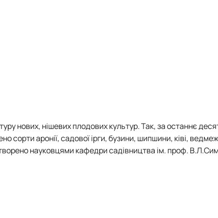
ру нових, нішевих плодових культур. Так, за останнє десят
 сорти аронії, садової ірги, бузини, шипшини, ківі, ведме
 створено науковцями кафедри садівництва ім. проф. В.Л.Си