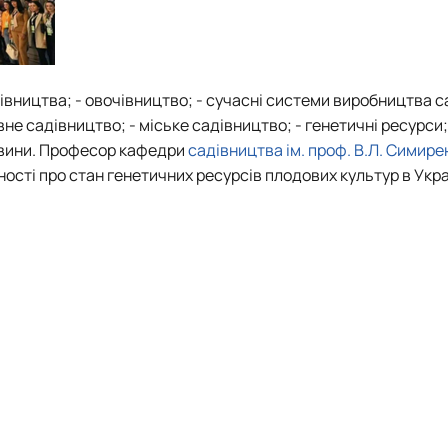
дівництва; - овочівництво; - сучасні системи виробництва с
не садівництво; - міське садівництво; - генетичні ресурси;
довини. Професор кафедри
садівництва ім. проф. В.Л. Симире
ності про стан генетичних ресурсів плодових культур в Укра