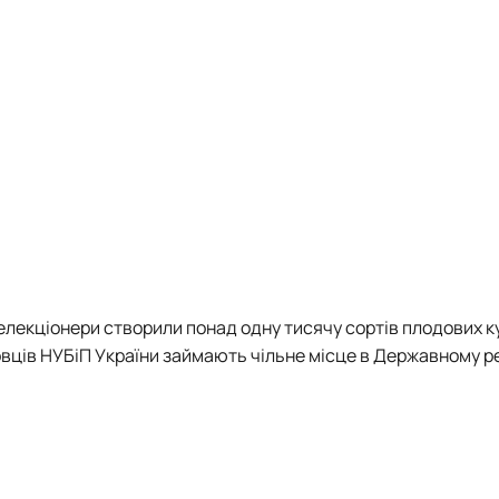
лекціонери створили понад одну тисячу сортів плодових ку
ковців НУБіП України займають чільне місце в Державному р