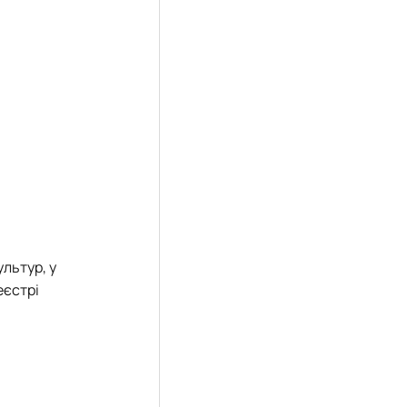
льтур, у
еєстрі