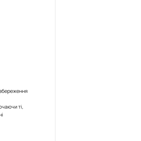
і збереження
ючаючи ті,
ні