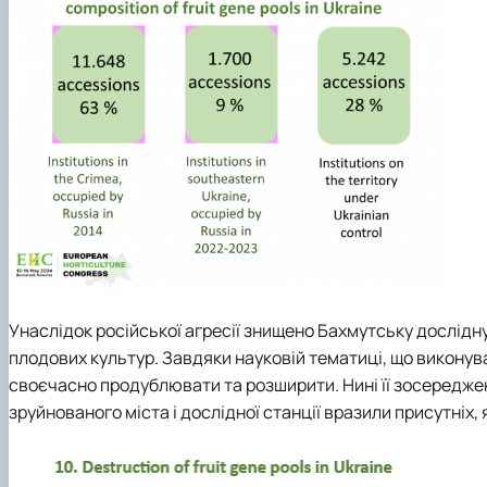
Унаслідок російської агресії знищено Бахмутську дослідн
плодових культур. Завдяки науковій тематиці, що виконув
своєчасно продублювати та розширити. Нині її зосереджен
зруйнованого міста і дослідної станції вразили присутніх,