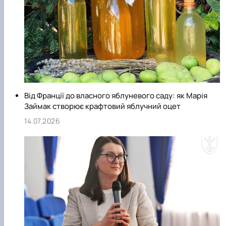
дослідженням кліматичних викликів на виробництво для
плодово-ягідної продукції, зокрема, волоського горіху,
яблук, полуниці та малини.
Від Франції до власного яблуневого саду: як Марія
Займак створює крафтовий яблучний оцет
14.07.2026