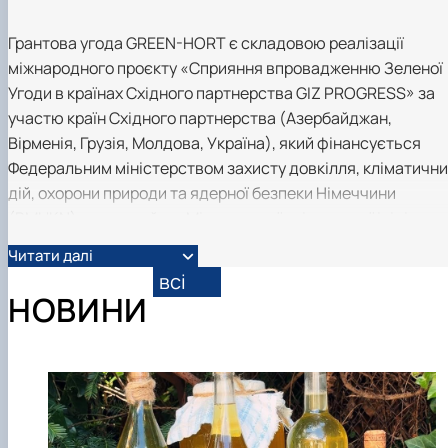
семінару в межах проєкту PROGRESS — обмі…
Відео секрети кліматично стійкого
Грантова угода GREEN-HORT є складовою реалізації
садівництва 🌳 | GREEN–HORT_NUBiP 2026
міжнародного проєкту «Сприяння впровадженню Зеленої
Угоди в країнах Східного партнерства GIZ PROGRESS» за
участю країн Східного партнерства (Азербайджан,
Вірменія, Грузія, Молдова, Україна), який фінансується
Федеральним міністерством захисту довкілля, кліматични
дій, охорони природи та ядерної безпеки Німеччини
(BMUKN) в рамках його Міжнародної кліматичної ініціатив
(IKI), що реалізується в Україні Консорціумом організацій
Читати далі
під керівництвом німецької урядової організації Deutsche
всі
Gesellschaft für Internationale Zusammenarbeit (GIZ)
НОВИНИ
GmbH, Організації економічного співробітництва та
розвитку (ОЕСР), Державної Установи Інститут економіки
та прогнозування Національної Академії Наук України
(ІЕП).
Участь вчених університету у проєкті пов'язана з