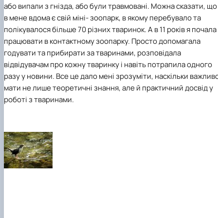
або випали з гнізда
,
або були травмовані. Можна сказати, що
в мене вдома є свій міні
-
зоопарк, в якому перебувало та
полікувалося більше 70 різних тваринок. А в 11 років я почала
працювати в контактному зоопарку. Просто допомагала
годувати та прибирати за тваринами, розповідала
відвідувачам про кожну тваринку і навіть потрапила одного
разу у новини. Все це дало мені зрозуміти, наскільки важлив
мати не лише теоретичні знання, але й практичний досвід у
роботі з тваринами.