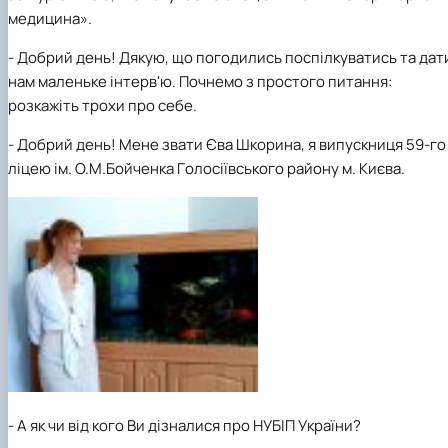
Гурток "Декоративна флористика"
медицина
».
Прес-студія "Ідеал"
Інструментальний ансамбль "Дивосвіт"
-
Добр
ий
д
ень
! Дякую, що погодились поспілкуватись та дат
Мистецька студія "Вовняні мрії"
нам маленьке інтерв'ю. Почнемо з простого питання:
Тріо "ТоНіка"
розкажіть трохи про себе
.
- Д
обр
ий
д
е
н
ь
! Мене звати Єва Шкорина, я випускниця
59
-го
ліцею ім. О.М.Бойченка
Г
олосіївського району
м.
Києва.
-
А як чи від кого Ви дізналися про НУБІП України?