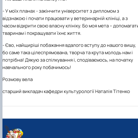
- У
моїх планах
-
закінчити університет з дипломом з
відзнакою і почати працювати у ветеринарній клініці, а з
часом відкрити свою власну клініку. Бо моя мета – допомагат
тваринам і покращувати їхнє життя.
-
Єво, найщиріші побажання вдалого вступу до нашого вишу,
бо саме така цілеспрямована, творча та крута молодь нам і
потрібна! Дякую за спілкування і
,
сподіваємось
,
на початку
навчального року побачимось!
Розмову вела
старший викладач кафедри культурології Наталія Тітенко