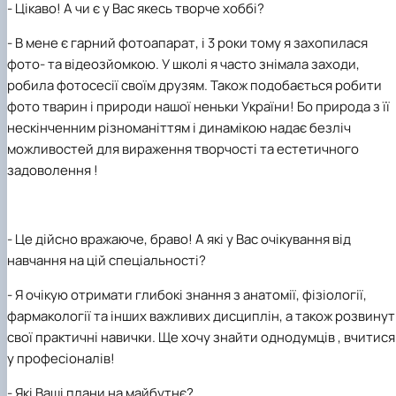
-
Цікаво
! А чи є у Вас
якесь творче хоббі?
-
В мене є гарний фотоапарат
,
і 3 роки тому я захопилася
фото
-
та відеозйомкою.
У
школі я часто знімала заходи,
робила фотосесії своїм друзям. Також подобається робити
фото тварин і природи нашої н
еньки
України! Бо природа з її
нескінченним різноманіттям і динамікою нада
є
безліч
можливостей для вираження творчості та естетичного
задоволення !
-
Це дійсно вражаюче, браво! А які у Вас очікування від
навчання на цій спеціальності?
-
Я очікую отримати глибокі знання з анатомії, фізіології,
фармакології та інших важливих дисциплін, а також розвину
свої практичні навички. Ще хочу зна
й
ти однодумців
, вч
итися
у професіоналів!
-
Які Ваші плани на майбутнє?