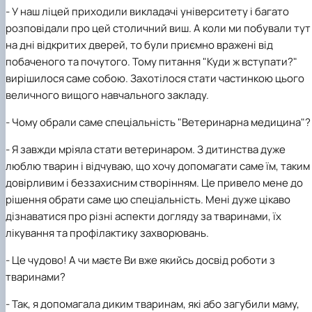
- У
наш ліцей приходили викладачі університету і багато
розповідали про цей столичний
виш.
А коли ми побували тут
на дні відкритих дверей, то були приємно вражені від
побаченого та почутого. Тому питання "Куди ж вступати?"
вирішилося саме собою. Захотілося стати частинкою цього
величного вищого навчального закладу.
-
Чому обрали саме спеціальність "
В
етеринар
на медицина
"?
-
Я завжди мріяла стати ветеринаром. З дитинства дуже
люблю тварин і відчуваю, що хочу допомагати саме їм, таким
довірливим і беззахисним створінням. Це привело мене до
рішення обрати саме цю спеціальність. Мені дуже цікаво
дізнаватися про різні аспекти догляду за тваринами, їх
лікування та профілактику захворювань.
-
Це чудово! А чи маєте
В
и вже якийсь досвід роботи з
тваринами?
-
Так, я допомагала диким тваринам, які
або
загубили маму,