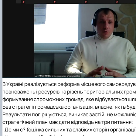
В Україні реалізується реформа місцевого самоврядув
повноважень і ресурсів на рівень територіальних гром
формування спроможних громад, яке відбувається шл
Без стратегії громадська організація, власне, як і в б
Результати погіршуються, виникає застій, не можлив
стратегічний план має дати відповідь на три питання:
·
Де ми є?
(оцінка сильних та слабких сторін організації