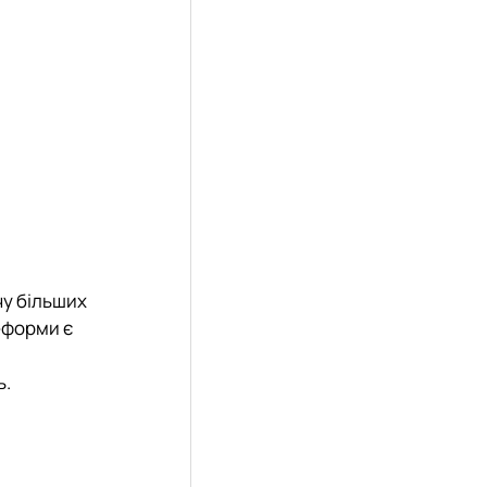
чу більших
еформи є
ь.