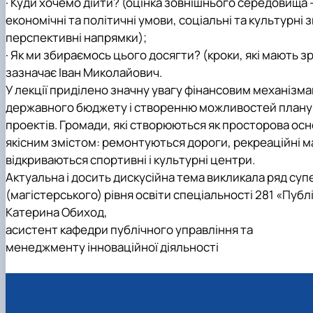
·
Куди хочемо дійти?
(оцінка зовнішнього середовища –
економічні та політичні умови, соціальні та культурні 
перспективні напрямки);
·
Як ми збираємось цього досягти?
(кроки, які мають з
зазначає Іван Миколайович.
У лекції приділено значну увагу фінансовим механізм
державного бюджету і створенню можливостей планув
проектів. Громади, які створюються як просторова о
якісним змістом: ремонтуються дороги, рекреаційні ма
відкриваються спортивні і культурні центри.
Актуальна і досить дискусійна тема викликала ряд су
(магістерського) рівня освіти спеціальності 281 «Публ
Катерина Обиход,
асистент кафедри публічного управління та
менеджменту інноваційної діяльності