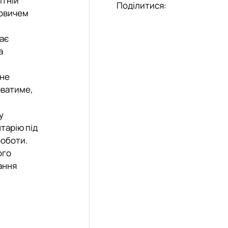
ітній
Поділитися:
овичем
має
а
вне
юватиме,
у
тарію під
роботи.
ого
ання