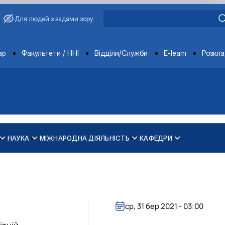
Для людей з вадами зору
ments
ар
Факультети / ННІ
Відділи/Служби
E-learn
Розкл
НАУКА
МІЖНАРОДНА ДІЯЛЬНІСТЬ
КАФЕДРИ
зпечення рівності у …
ти
ср, 31 бер 2021 - 03:00