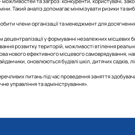
 можливостей та загроз: конкуренти, користувачі, зак
зміни. Такий аналіз допомагає мінімізувати ризики та ви
робити члени організації та менеджмент для досягнення
ам децентралізації у формуванні незалежних місцевих б
ання розвитку територій, можливості втілення реальн
снова нового ефективного місцевого самоврядування, н
йданчики, оновлюються будівлі шкіл, дитячих садків, л
перечливих питань під час проведення заняття здобувач
ічне управління та адміністрування».