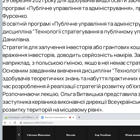
29 березня 2021 року для здобувачів вищої освіти заоч
програмі «Публічне управління та адміністрування»,
Фурсенко
.
В освітній програмі «Публічне управління та адмініст
дисципліна "Технології стратегування в публічному уп
Данилівна.
Стратегія для залучення інвесторів або грантових ко
враження інвесторів, доводить серйозність намірів. З
наприклад, з польською гміною, якщо в неї немає страт
Основним завданням вивчення дисципліни "Технології
здобувачів теоретичних знань та набуття практичних
час розроблення й реалізації стратегій розвитку об’є
Розпочинаючи лекцію, Ольга Витвицька представила 
заступника керівника виконавчої дирекції Всеукраїнськ
розвитку територій на місцевому рівні».