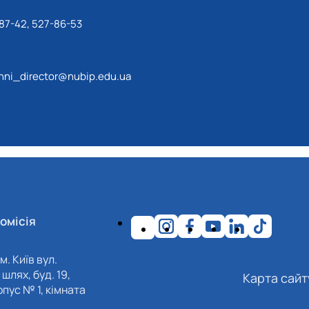
87-42, 527-86-53
ni_director@nubip.edu.ua
омісія
м. Київ вул.
шлях, буд. 19,
Карта сайт
пус № 1, кімната