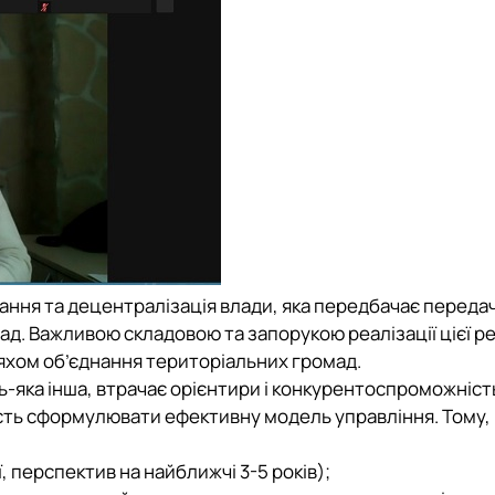
ання та децентралізація влади, яка передбачає переда
ад. Важливою складовою та запорукою реалізації цієї р
яхом об’єднання територіальних громад.
удь-яка інша, втрачає орієнтири і конкурентоспроможніст
ість сформулювати ефективну модель управління. Тому,
, перспектив на найближчі 3-5 років);