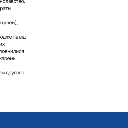
онодавство,
брати
 цілей),
юджетів від
их
аповнилися
ікарень,
ам другого