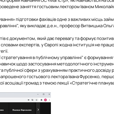
ної форми навчання ОС «Магістр», які навчаються на осв
 проведене заняття гостьовим лектором
Іваном Миколай
рування» підготовки фахівців одне з важливих місць зай
равлінні"
, яку викладає д.е.н., професор Витвицька Ольг
штів є документом, який дає перевагу та формує позити
а словами експертів, у Європі жодна інституція не прац
егії.
 стратегування в публічному управлінні"
є формування 
 навичок щодо застосування методологічного інструмен
кта публічної сфери з урахуванням практичного досвіду 
запрошеного гостьового лектора Івана
Фурсенко
, перш
ої асоціації громад з темою лекції «Стратегічне планув