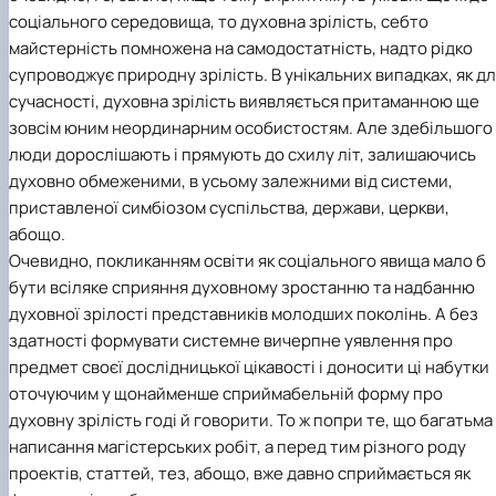
Підготовка до вступу в аспірантуру
Інформація і політика
соціального середовища, то духовна зрілість, себто
Правила прийому 2026
HistoryEU
майстерність помножена на самодостатність, надто рідко
Контактні дані
супроводжує природну зрілість. В унікальних випадках, як д
Профорієнтаційна діяльність
сучасності, духовна зрілість виявляється притаманною ще
Профорієнтаційна робота
Дні відкритих дверей
зовсім юним неординарним особистостям. Але здебільшого
люди дорослішають і прямують до схилу літ, залишаючись
духовно обмеженими, в усьому залежними від системи,
приставленої симбіозом суспільства, держави, церкви,
абощо.
Очевидно, покликанням освіти як соціального явища мало б
бути всіляке сприяння духовному зростанню та надбанню
духовної зрілості представників молодших поколінь. А без
здатності формувати системне вичерпне уявлення про
предмет своєї дослідницької цікавості і доносити ці набутки
оточуючим у щонайменше сприймабельній форму про
духовну зрілість годі й говорити. То ж попри те, що багатьма
написання магістерських робіт, а перед тим різного роду
проектів, статтей, тез, абощо, вже давно сприймається як