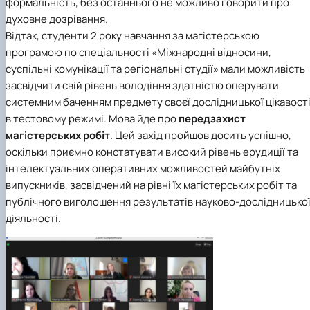
формальність, без останнього не можливо говорити про
духовне дозрівання.
Відтак,
студенти 2 року навчання за магістерською
програмою
по спеціальності «Міжнародні відносини,
суспільні комунікації та регіональні студії»
мали можливість
засвідчити свій рівень володіння здатністю оперувати
системним баченням предмету своєї дослідницької цікавост
в тестовому режимі. Мова йде про
передзахист
магістерських робіт
. Цей захід пройшов досить успішно,
оскільки приємно констатувати високий рівень ерудиції та
інтелектуальних оперативних можливостей майбутніх
випускників, засвідчений на рівні їх магістерських робіт та
публічного виголошення результатів науково-дослідницько
діяльності.