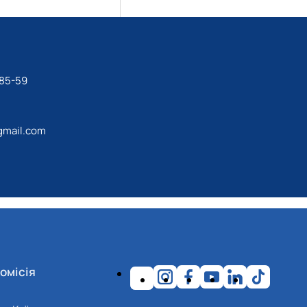
-85-59
mail.com
омісія