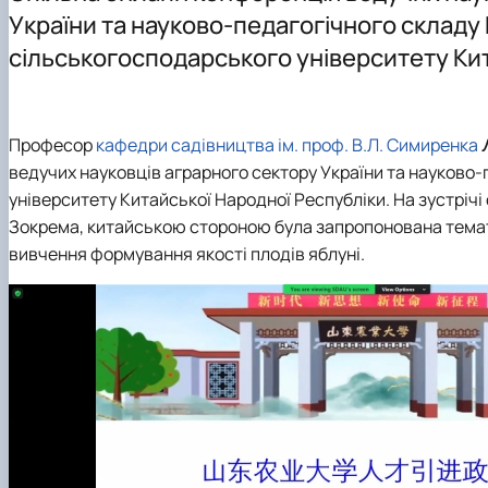
Робочі програми дисциплін
Моє життя – в моїх сортах: до 100-річчя Петра Шере
Випускникам шкіл
України та науково-педагогічного склад
Електронні навчальні ресурси
Науково-практична конференція «Симиренківські чита
Магістратура
сільськогосподарського університету Ки
Гостьові лекції
Наукова робота (Основні публікації)
Всеукраїнські олімпіади
Проєкт молодих вчених - Формування стійких систе
Підготовчі курси до складання НМТ в НУБіП України
Професор
кафедри садівництва ім. проф. В.Л. Симиренка
ведучих науковців аграрного сектору України та науково
університету Китайської Народної Республіки. На зустрічі
Зокрема, китайською стороною була запропонована темати
вивчення формування якості плодів яблуні.