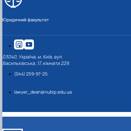
Кафедра міжнародного права та
План роботи
порівняльного правознавства
Протоколи засідань
Звіти про роботу
Юридичний факультет
Договори про співробітництво
03040, Україна, м. Київ, вул.
Васильківська, 17, кімната 229.
(044) 259-97-25
lawyer_dean@nubip.edu.ua