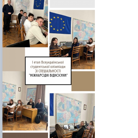
Підготовка до вступу в аспірантуру
Інформація і політика
Правила прийому 2026
HistoryEU
Контактні дані
Профорієнтаційна діяльність
Профорієнтаційна робота
Дні відкритих дверей