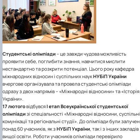
Студентські олімпіади
– це завжди чудова можливість
проявити себе, поглибити знання, навчитися мислити
нестандартно та розкрити потенціал. Цього року
кафедра
міжнародних відносин і суспільних наук
НУБіП України
вчергове організувала та провела студентські олімпіади
одразу з двох напрямів –
«Міжнародні відносини»
та
«Історія
України»
.
17 лютого
відбувся
І етап Всеукраїнської студентської
олімпіади
зі спеціальності «Міжнародні відносини, суспільні
комунікації та регіональні студії»
. До олімпіади були залучен
понад 60 учасників, як з
НУБіП України
, так і з інших закладів
вищої освіти. Роботи учасників олімпіади перевірило