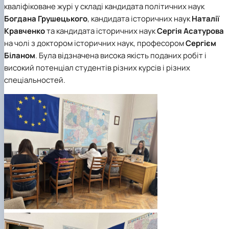
кваліфіковане журі у складі кандидата політичних наук
Богдана Грушецького
, кандидата історичних наук
Наталії
Кравченко
та кандидата історичних наук
Сергія Асатурова
на чолі з доктором історичних наук, професором
Сергієм
Біланом
. Була відзначена висока якість поданих робіт і
високий потенціал студентів різних курсів і різних
спеціальностей.