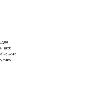
д для
и, щоб
раїнських
у тилу.