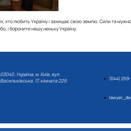
іх, хто любить Україну і захищає свою землю. Сили та мужно
бо, і бороните нашу неньку Україну.
03040, Україна, м. Київ, вул.
(044) 259
Васильківська, 17, кімната 229.
lawyer_de