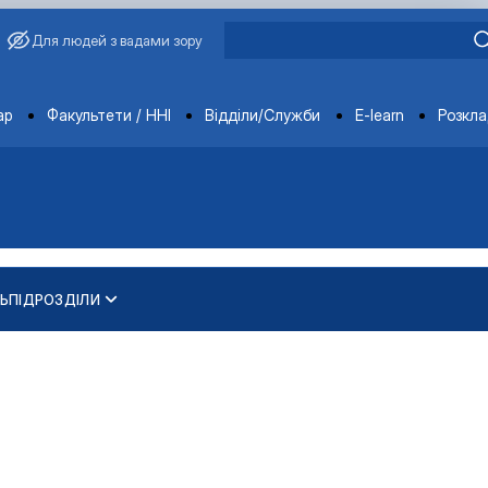
Для людей з вадами зору
ments
ар
Факультети / ННІ
Відділи/Служби
E-learn
Розкл
Ь
ПІДРОЗДІЛИ
академіка Василя Зіно…
ва