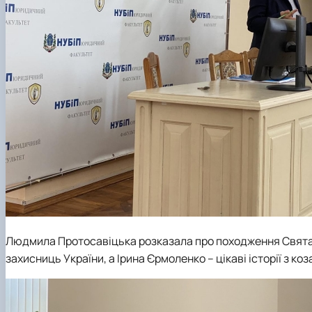
Людмила Протосавіцька розказала про походження Свята П
захисниць України, а Ірина Єрмоленко – цікаві історії з коз