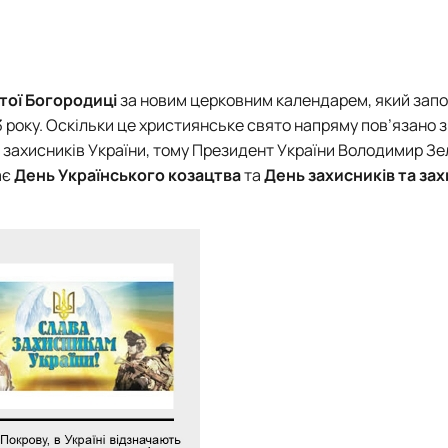
Договори про співробітництво
тої Богородиці
за новим церковним календарем, який зап
 року. Оскільки це християнське свято напряму пов’язано з
ем захисників України, тому Президент України Володимир З
ає
День Українського козацтва
та
День захисників та за