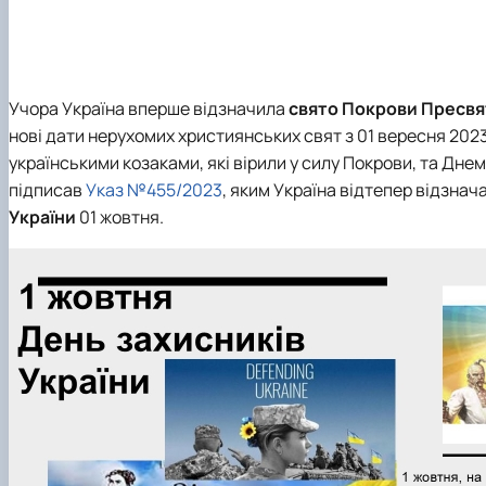
Рада роботодавців
Студентська організація факультету
Учора Україна вперше відзначила
свято Покрови Пресвя
нові дати нерухомих християнських свят з 01 вересня 2023
українськими козаками, які вірили у силу Покрови, та Дн
підписав
Указ №455/2023
, яким Україна відтепер відзнач
України
01 жовтня.