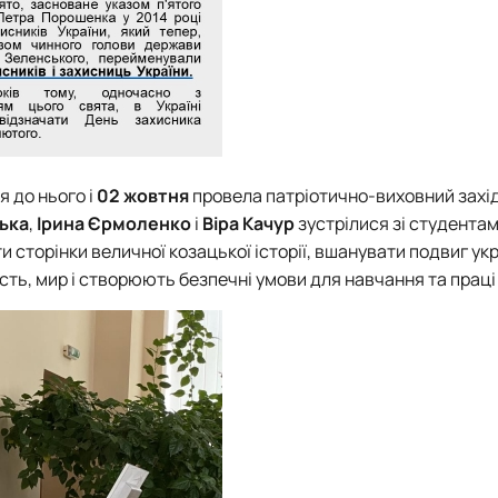
я до нього і
02 жовтня
провела патріотично-виховний захі
ька
,
Ірина Єрмоленко
і
Віра Качур
зустрілися зі студентам
 сторінки величної козацької історії, вшанувати подвиг ук
сть, мир і створюють безпечні умови для навчання та праці 