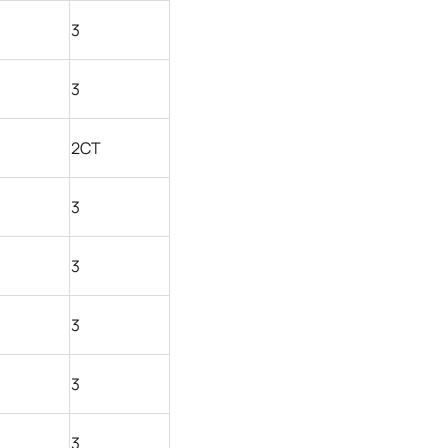
3
3
2СТ
3
3
3
3
3