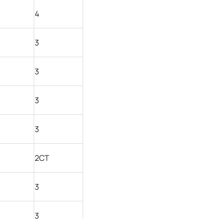
4
3
3
3
3
2СТ
3
3