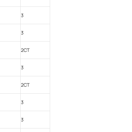
3
3
2СТ
3
2СТ
3
3