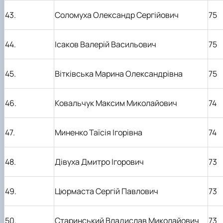
43.
Соломуха Олександр Сергійович
75
44.
Ісаков Валерій Васильович
75
45.
Вітківська Марина Олександрівна
75
46.
Ковальчук Максим Миколайович
74
47.
Миненко Таїсія Ігорівна
74
48.
Дівуха Дмитро Ігорович
73
49.
Цюрмаста Сергій Павлович
73
50.
Старинський Владислав Миколайович
73