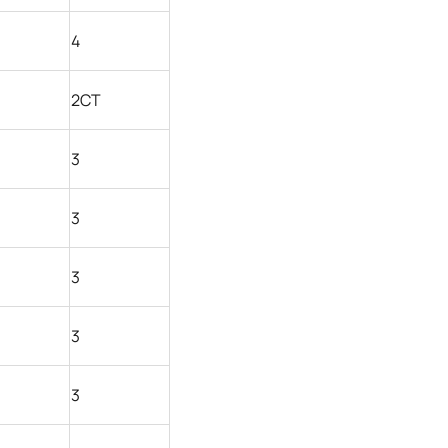
4
2СТ
3
3
3
3
3