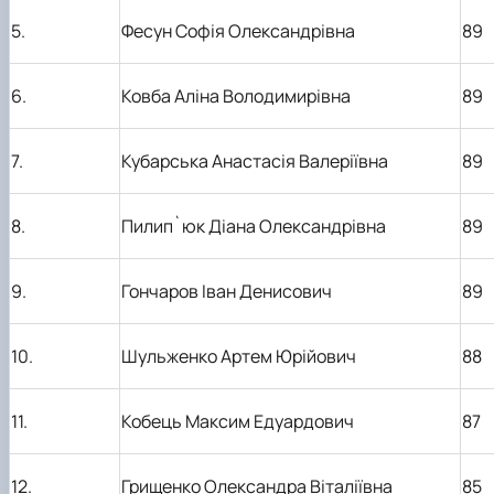
5.
Фесун Софія Олександрівна
89
6.
Ковба Аліна Володимирівна
89
7.
Кубарська Анастасія Валеріївна
89
8.
Пилип`юк Діана Олександрівна
89
9.
Гончаров Іван Денисович
89
10.
Шульженко Артем Юрійович
88
11.
Кобець Максим Едуардович
87
12.
Грищенко Олександра Віталіївна
85