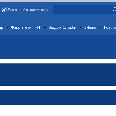
Для людей з вадами зору
ments
ар
Факультети / ННІ
Відділи/Служби
E-learn
Розкл
имиріна
Бакалавр"
аївна
Магістр"