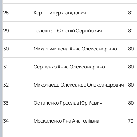
28.
Корті Тимур Давідович
81
29.
Телештан Євгеній Сергійович
81
30.
Михальчишена Анна Олександрівна
80
31.
Сергієнко Анна Олександрівна
80
32.
Миколаєць Олександр Олександрович
80
33.
Остапенко Ярослав Юрійович
80
34.
Москаленко Яна Анатоліївна
79