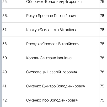
35.
Оберемко Володимир Ігорович
79
36.
Рекуц Ярослав Євгенійович
78
37.
Ковтун Єлизавета Віталіївна
78
38.
Росадко Ярослав Віталійович
78
39.
Король Світлана Іванівна
78
40.
Сусловець Назарій Ігорович
78
41.
Сухенко Дмитро Володимирович
75
42.
Сухенко Ігор Володимирович
75