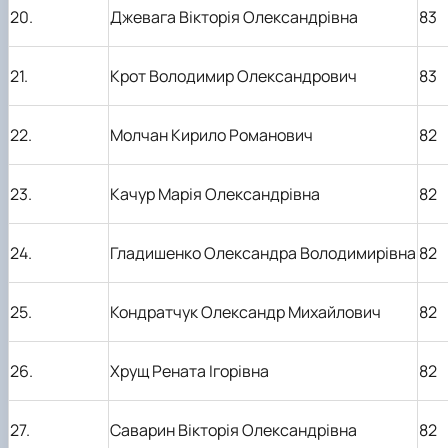
20.
Джевага Вікторія Олександрівна
83
21.
Крот Володимир Олександрович
83
22.
Молчан Кирило Романович
82
23.
Качур Марія Олександрівна
82
24.
Гладишенко Олександра Володимирівна
82
25.
Кондратчук Олександр Михайлович
82
26.
Хрущ Рената Ігорівна
82
27.
Саварин Вікторія Олександрівна
82