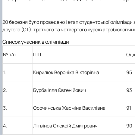
Навчальна робота
Навчальна практика
Студентський науковий гурток "Дистанційні технологі
Телефони гарячих ліній
Наукова робота
Кураторська робота
Студентський науковий гурток "Насіннєзнавець"
Рекомендації дій при виникнені надзвичайних ситуацій
Фотогалерея
Навчально-методичне забезпечення кафедри
Студентський науковий гурток "Інноваційні технології
Академічна доброчесність, антикорупційна програма,
20 березня було проведено І етап студентської олімпіади
Матеріально-технічне забезпечення
Аспірантура
Студентський науковий гурток "Малопоширені кормові
другого (СТ), третього та четвертого курсів агробіологічн
Навчальні та науково-дослідні лабораторії
Наука бізнесу
Профорієнтаційна діяльність кафедри
Публікації
Список учасників олімпіади
Графік роботи НПП
Конференції
№п/п
ПІП
Оці
Наукові публікації студентів
Меморандуми, договори про співпрацю
1.
Кирилюк Вероніка Вікторівна
95
2.
Бурба Ілля Євгенійович
93
3.
Осочинська Жасміна Василівна
91
4.
Літвінов Олексій Дмитрович
90