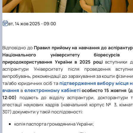
вт, 14 жов 2025 - 09:00
Відповідно до
Правил прийому на навчання до аспірантур
Національного університету біоресурсів 
природокористування України в 2025 році
вступники д
аспірантури Університету після проведення вступни
випробувань, рекомендації до зарахування за кошти фізичн
підтвердження вибору місця н
та/або юридичних осіб та
вчання
електронному кабінеті
в
особисто 15 жовтня (д
12:00)
подають до відділу аспірантури, докторантури т
атестації наукових кадрів (навчальний корпус № 3, кімна
307) документи у такій послідовності:
копія паспорта громадянина України;