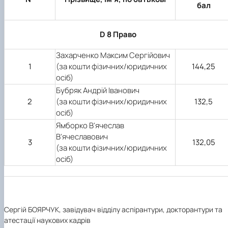
бал
D 8 Право
Захарченко Максим Сергійович
(за кошти фізичних/юридичних
1
144,25
осіб)
Бубряк Андрій Іванович
(за кошти фізичних/юридичних
2
132,5
осіб)
Ямборко В'ячеслав
В'ячеславович
3
132,05
(за кошти фізичних/юридичних
осіб)
Сергій БОЯРЧУК, завідувач відділу аспірантури, докторантури та
атестації наукових кадрів