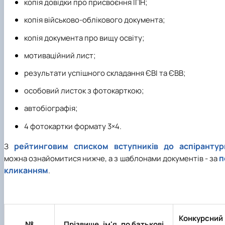
копія довідки про присвоєння ІПН;
копія військово-облікового документа;
копія документа про вищу освіту;
мотиваційний лист;
результати успішного складання ЄВІ та ЄВВ;
особовий листок з фотокарткою;
автобіографія;
4 фотокартки формату 3×4.
рейтинговим списком вступників до аспірантур
З
п
можна ознайомитися нижче, а з шаблонами документів - за
кликанням
.
Конкурсний
№
Прізвище, ім'я, по батькові