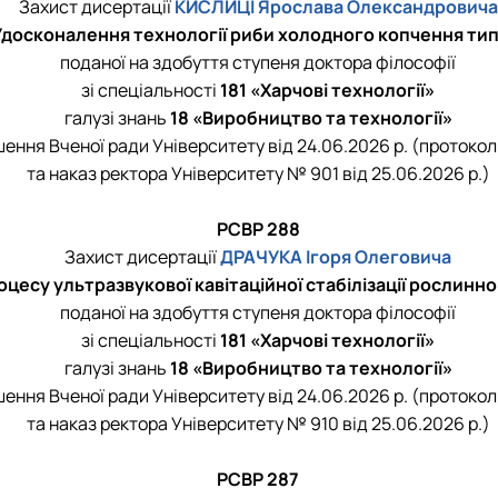
Захист дисертації
КИСЛИЦІ Ярослава Олександровича
Удосконалення технології риби холодного копчення тип
поданої на здобуття ступеня доктора філософії
зі спеціальності
181 «Харчові технології»
галузі знань
18 «Виробництво та технології»
шення Вченої ради Університету від 24.06.2026 р. (протокол
та наказ ректора Університету № 901 від 25.06.2026 р.)
РСВР 288
Захист дисертації
ДРАЧУКА Ігоря Олеговича
цесу ультразвукової кавітаційної стабілізації рослинн
поданої на здобуття ступеня доктора філософії
зі спеціальності
181 «Харчові технології»
галузі знань
18 «Виробництво та технології»
шення Вченої ради Університету від 24.06.2026 р. (протокол
та наказ ректора Університету № 910 від 25.06.2026 р.)
РСВР 287