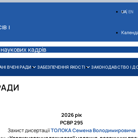
UA
EN
ІВ І
Depart
Календ
 наукових кадрів
АНІ ВЧЕНІ РАДИ
ЗАБЕЗПЕЧЕННЯ ЯКОСТІ
ЗАКОНОДАВСТВО І Д
Спеціальності, освітньо-наукові програми
2025-2026 навчальний рік
РАДИ
2024-2025 навчальний рік
2023-2024 навчальний рік
2022-2023 навчальний рік
ограм
2026 рік
РСВР 295
Захист дисертації
ТОЛОКА Семена Володимировича
му:
«Удосконалення технології молочно-рослинних про