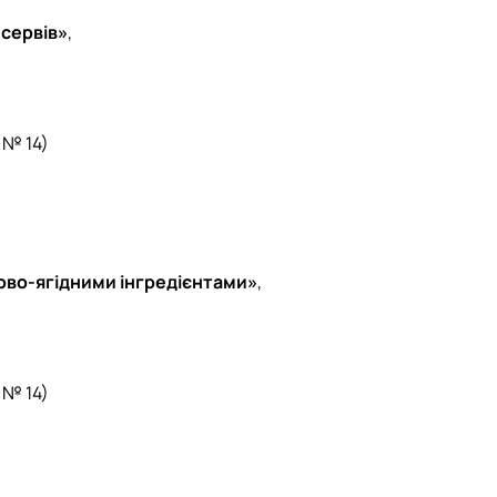
нсервів»
,
 № 14)
ово-ягідними інгредієнтами»
,
 № 14)