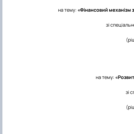
на тему:
«Фінансовий механізм 
зі спеціальн
(рі
на тему:
«Розвит
зі 
(рі