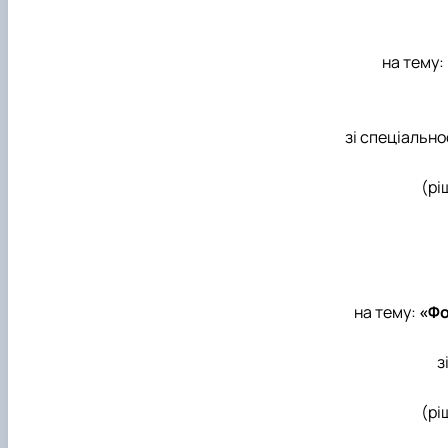
на тему:
зі спеціально
(рі
на тему:
«Фо
з
(рі