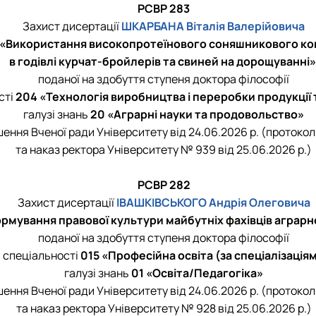
РСВР 283
Захист дисертації
ШКАРБАНА Віталія Валерійовича
«Використання високопротеїнового соняшникового ко
в годівлі курчат-бройлерів та свиней на дорощуванні»
поданої на здобуття ступеня доктора філософії
сті
204 «Технологія виробництва і переробки продукції
галузі знань
20 «Аграрні науки та продовольство»
шення Вченої ради Університету від 24.06.2026 р. (протокол
та наказ ректора Університету № 939 від 25.06.2026 р.)
РСВР 282
Захист дисертації
ІВАШКІВСЬКОГО Андрія Олеговича
рмування правової культури майбутніх фахівців аграр
поданої на здобуття ступеня доктора філософії
і спеціальності
015 «Професійна освіта (за спеціалізація
галузі знань
01 «Освіта/Педагогіка»
шення Вченої ради Університету від 24.06.2026 р. (протокол
та наказ ректора Університету № 928 від 25.06.2026 р.)