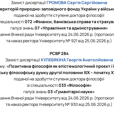
Захист дисертації
ГРОМОВА Сергія Сергійовича
ериторій природно-заповідного фонду України у військ
поданої на здобуття ступеня доктора філософії
спеціальності
072 «Фінанси, банківська справа та страху
галузі знань
07 «Управління та адміністрування»
шення Вченої ради Університету від 24.06.2026 р. (протокол
та наказ ректора Університету № 921 від 25.06.2026 р.)
РСВР 284
Захист дисертації
КУЛЕБЯКІНА Георгія Анатолійовича
ему:
«Позитивна філософія як епістемологічний проєкт і ї
ську філософську думку другої половини XIX – початку X
поданої на здобуття ступеня доктора філософії
зі спеціальності
033 «Філософія»
галузі знань
03 «Гуманітарні науки»
шення Вченої ради Університету від 24.06.2026 р. (протокол
та наказ ректора Університету № 930 від 25.06.2026 р.)