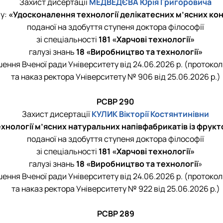
Захист дисертації
МЕДВЕДЄВА Юрія Григоровича
му:
«Удосконалення технології делікатесних м’ясних ко
поданої на здобуття ступеня доктора філософії
зі спеціальності
181 «Харчові технології»
галузі знань
18 «Виробництво та технології»
шення Вченої ради Університету від 24.06.2026 р. (протокол
та наказ ректора Університету № 906 від 25.06.2026 р.)
РСВР 290
Захист дисертації
КУЛИК Вікторії Костянтинівни
хнології м’ясних натуральних напівфабрикатів із фрукт
поданої на здобуття ступеня доктора філософії
зі спеціальності
181 «Харчові технології»
галузі знань
18 «Виробництво та технології
»
шення Вченої ради Університету від 24.06.2026 р. (протокол
та наказ ректора Університету № 922 від 25.06.2026 р.)
РСВР 289