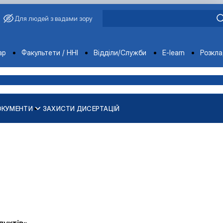
Для людей з вадами зору
ments
ар
Факультети / ННІ
Відділи/Служби
E-learn
Розкл
ОКУМЕНТИ
ЗАХИСТИ ДИСЕРТАЦІЙ
дуктів»
,