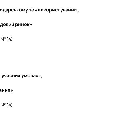
сподарському землекористуванні»
,
ндовий ринок»
 № 14)
 сучасних умовах»
,
вання»
 № 14)