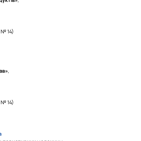
 № 14)
ав»
,
 № 14)
а