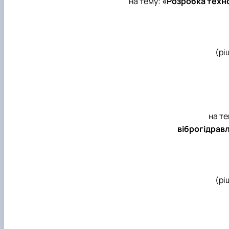
на тему:
«Розробка техно
(рі
на т
віброгідрав
(рі