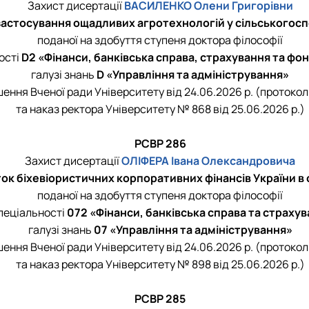
Захист дисертації
ВАСИЛЕНКО Олени Григорівни
застосування ощадливих агротехнологій у сільського
поданої на здобуття ступеня доктора філософії
ості
D2 «Фінанси, банківська справа, страхування та фо
галузі знань
D «Управління та адміністрування»
шення Вченої ради Університету від 24.06.2026 р. (протокол
та наказ ректора Університету № 868 від 25.06.2026 р.)
РСВР 286
Захист дисертації
ОЛІФЕРА Івана Олександровича
ок біхевіористичних корпоративних фінансів України в
поданої на здобуття ступеня доктора філософії
спеціальності
072 «Фінанси, банківська справа та страху
галузі знань
07 «Управління та адміністрування»
шення Вченої ради Університету від 24.06.2026 р. (протокол
та наказ ректора Університету № 898 від 25.06.2026 р.)
РСВР 285