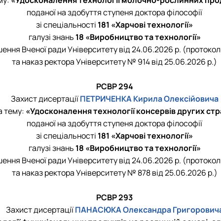
поданої на здобуття ступеня доктора філософії
зі спеціальності
181 «Харчові технології»
галузі знань
18 «Виробництво та технології»
шення Вченої ради Університету від 24.06.2026 р. (протокол
та наказ ректора Університету № 914 від 25.06.2026 р.)
РСВР 294
Захист дисертації
ПЕТРИЧЕНКА Кирила Олексійовича
а тему:
«Удосконалення технології консервів других стр
поданої на здобуття ступеня доктора філософії
зі спеціальності
181 «Харчові технології»
галузі знань
18 «Виробництво та технології»
шення Вченої ради Університету від 24.06.2026 р. (протокол
та наказ ректора Університету № 878 від 25.06.2026 р.)
РСВР 293
Захист дисертації
ПАНАСЮКА Олександра Григорович