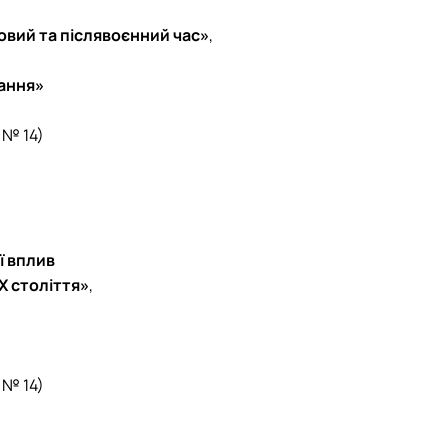
овий та післявоєнний час»
,
вання»
 № 14)
ї вплив
X століття»
,
 № 14)