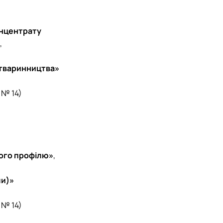
нцентрату
,
 тваринництва»
 № 14)
ного профілю»
,
ми)»
 № 14)