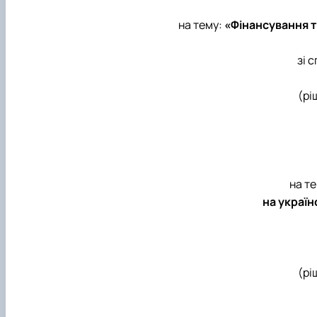
на тему:
«Фінансування т
зі 
(рі
на т
на україн
(рі