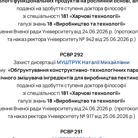
логії функціональних продуктів на рослинній основі,
поданої на здобуття ступеня доктора філософії
зі спеціальності
181 «Харчові технології»
галузі знань
18 «Виробництво та технології»
шення Вченої ради Університету від 24.06.2026 р. (протокол
та наказ ректора Університету № 942 від 25.06.2026 р.)
РСВР 292
Захист дисертації
МУШТРУК Наталії Михайлівни
ему:
«
Обґрунтування конструктивно-технологічних пар
лічного змішувача інгредієнтів для виробництва пектин
поданої на здобуття ступеня доктора філософії
зі спеціальності
181 «Харчові технології»
галузі знань
18 «Виробництво та технології»
шення Вченої ради Університету від 24.06.2026 р. (протокол
та наказ ректора Університету № 917 від 25.06.2026 р.)
РСВР 291