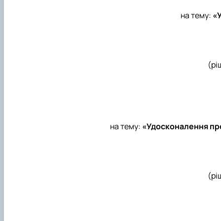
на тему:
«
(рі
на тему:
«Удосконалення про
(рі