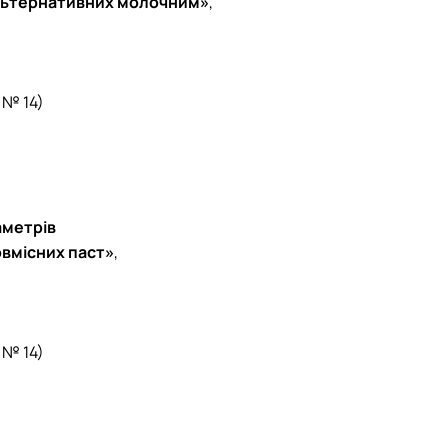
 альтернативних молочним»
,
 № 14)
аметрів
овмісних паст
»
,
 № 14)