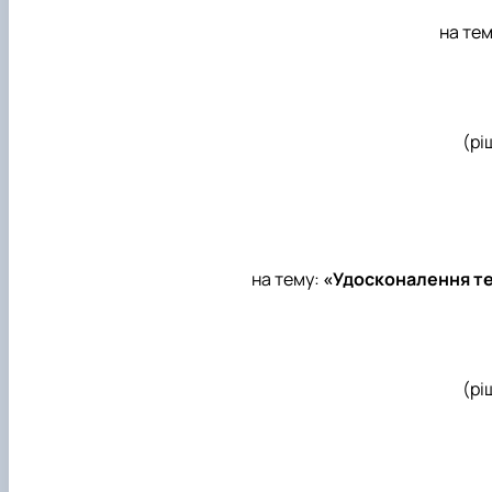
на те
(рі
на тему:
«Удосконалення те
(рі