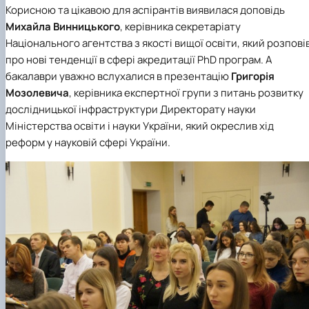
Корисною та цікавою для аспірантів виявилася доповідь
Михайла Винницького
, керівника секретаріату
Національного агентства з якості вищої освіти
, який розпові
про нові тенденції в сфері акредитації PhD програм. А
бакалаври уважно вслухалися в презентацію
Григорія
Мозолевича
, керівника експертної групи з питань розвитку
дослідницької інфраструктури Директорату науки
Міністерства освіти і науки України, який окреслив хід
реформ у науковій сфері України.