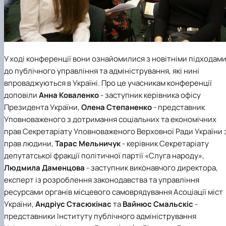
У ході конференції вони ознайомилися з новітніми підходам
до публічного управління та адміністрування, які нині
впроваджуються в Україні. Про це учасникам конференції
доповіли
Анна Коваленко
- заступник керівника офісу
Президента України,
Олена Степаненко
- представник
Уповноваженого з дотримання соціальних та економічних
прав Секретаріату Уповноваженого Верховної Ради України 
прав людини,
Тарас Мельничук
- керівник Секретаріату
депутатської фракції політичної партії «Слуга народу»,
Людмила Даменцова
- заступник виконавчого директора,
експерт із розроблення законодавства та управління
ресурсами органів місцевого самоврядування Асоціації міст
України,
Андріус Стасюкінас
та
Вайнюс Смальскіс
-
представники Інституту публічного адміністрування