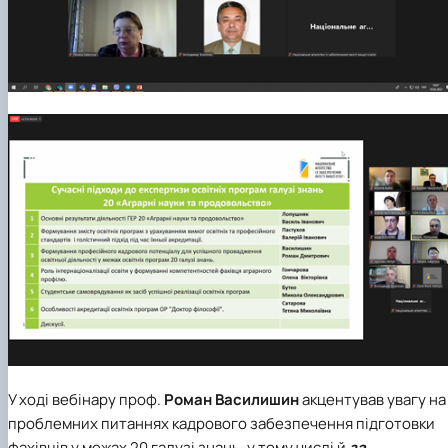
У ході вебінару проф.
Роман Василишин
акцентував увагу на
проблемних питаннях кадрового забезпечення підготовки
фахівців у межах 20 галузі знань, у тому числі й
за