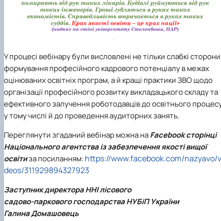
У процесі вебінару були висловлені не тільки слабкі сторони
формування професійного кадрового потенціалу в межах
оцінюваних освітніх програм, а й кращі практики ЗВО щодо
організації професійного розвитку викладацького складу та
ефективного залучення роботодавців до освітнього процесу
у тому числі й до проведення аудиторних занять.
Переглянути згаданий вебінар можна на
Facebook сторінці
Національного агентства із забезпечення якості вищої
https://www.facebook.com/nazyavo/v
освіти
за посиланням:
deos/311929894327923
Заступник директора ННІ лісового
садово-паркового господарства НУБіП України
Галина Домашовець