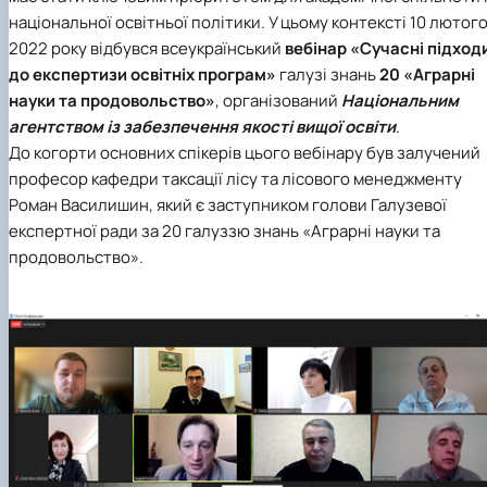
національної освітньої політики. У цьому контексті 10 лютог
2022 року відбувся всеукраїнський
вебінар «Сучасні підход
до експертизи освітніх програм»
галузі знань
20 «Аграрні
науки та продовольство»
, організований
Національним
агентством із забезпечення якості вищої освіти
.
До когорти основних спікерів цього вебінару був залучений
професор кафедри таксації лісу та лісового менеджменту
Роман Василишин, який є заступником голови Галузевої
експертної ради за 20 галуззю знань «Аграрні науки та
продовольство».