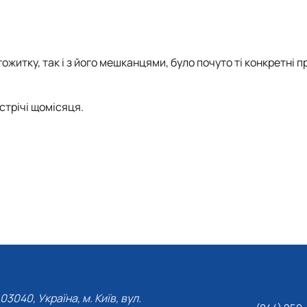
тожитку, так і з його мешканцями, було почуто ті конкретні п
стрічі щомісяця.
03040, Україна, м. Київ, вул.