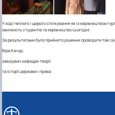
У ході теплого і щирого спілкування як із керівництвом гур
хвилюють студентів та керівництво сьогодні.
За результатами було прийнято рішення проводити такі зу
Віра Качур,
завідувач кафедри теорії
та історії держави і права