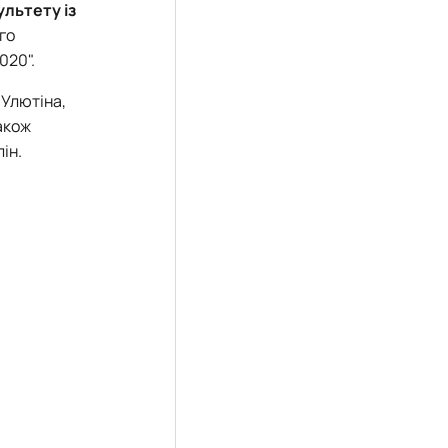
льтету із
го
020".
 Улютіна,
також
ін.