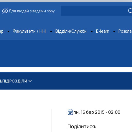
Для людей з вадами зору
ments
ар
Факультети / ННІ
Відділи/Служби
E-learn
Розкл
Ь
ПІДРОЗДІЛИ
академіка Василя Зіно…
пн, 16 бер 2015 - 02:00
ва
Поділитися: