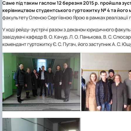
Рада роботодавців
Саме під таким гаслом 12 березня 2015 р. пройшла зус
Студентська організація факультету
керівництвом студентського гуртожитку № 4 та його 
факультету Оленою Сергіївною Ярою в рамках реалізації пр
У ході рейду-зустрічі разом з деканом юридичного факульт
завідувачі кафедр В. О. Качур, Л. О. Панькова, В. С. Слюс
комендант гуртожитку Є. С. Пугач, його заступник А. С. Ющу