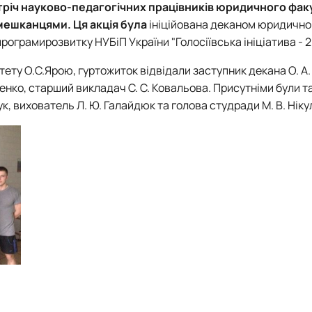
Договори про співробітництво
тріч науково-педагогічних працівників юридичного факу
мешканцями. Ця акція була
ініційована деканом юридично
ограмирозвитку НУБіП України "Голосіївська ініціатива - 2
ету О.С.Ярою, гуртожиток відвідали заступник декана О. А.
аренко, старший викладач С. С. Ковальова. Присутніми були 
к, вихователь Л. Ю. Галайдюк та голова студради М. В. Нікул