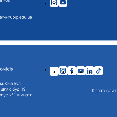
-97-25
an@nubip.edu.ua
омісія
м. Київ вул.
шлях, буд. 19,
Карта сайт
пус № 1, кімната