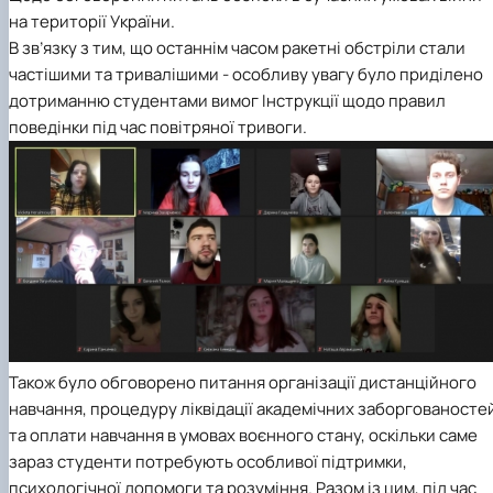
на території України.
В зв’язку з тим, що останнім часом ракетні обстріли стали
частішими та тривалішими - особливу увагу було приділено
дотриманню студентами вимог Інструкції щодо правил
поведінки під час повітряної тривоги.
Також було обговорено питання організації дистанційного
навчання, процедуру ліквідації академічних заборгованосте
та оплати навчання в умовах воєнного стану, оскільки саме
зараз студенти потребують особливої підтримки,
психологічної допомоги та розуміння. Разом із цим, під час