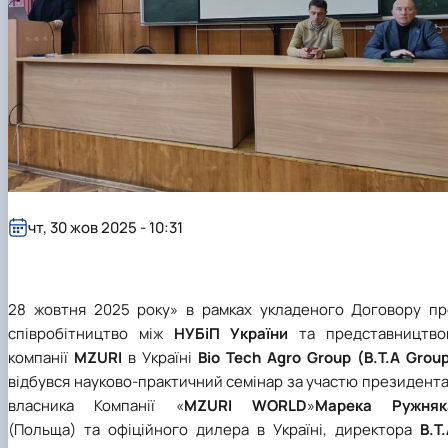
Карлаш Олександр Петрович
Гаркуша Наталія Миколаївна
Кіру Валентина Василівна
Ямков Олександр Володимирович
Білоконь Ольга Борисівна
Тихий Олександр Іванович
чт, 30 жов 2025 - 10:31
28
жовтня 2025 року» в рамках укладеного Договору пр
співробітництво між
НУБіП України
та представництво
компанії
MZURI
в Україні
Bio Tech Agro Group (B.T.A Grou
відбувся науково-практичний семінар за участю президента
власника Компанії «
MZURI WORLD
»
Марека Ружняк
(Польща) та офіційного дилера в Україні, директора
B.T