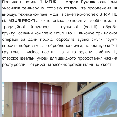
Президент компанії
MZURI
-
Марек Ружняк
ознайоми
учасників семінару із історією компанії та проблемами, я
вирішує техніка компанії Mzuri, а саме технологією STRIP-TI
від
MZURI PRO-TIL
, технологією, що поєднує в собі елемен
традиційної (плужної) і нульової (no-till) обробк
ґрунту.Посівний комплекс Mzuri Pro-Til виконує три ключо
операції за один прохід: обробляє вузькі смуги ґрунту
вносить добрива у шар обробленої смуги, перемішуючи їх 
ґрунтом, і висіває насіння на чітко задану глибину. Ц
створює ідеальні умови для швидкого проростання насіння
росту рослин і отримання високих врожаїв відмінної якості.