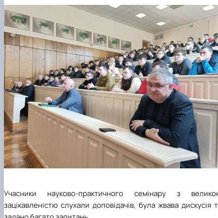
Учасники науково-практичного семінару з велико
зацікавленістю слухали доповідачів, була жвава дискусія 
задано багато запитань.