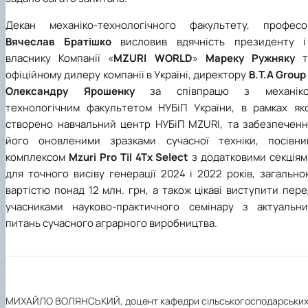
Декан механіко-технологічного факультету, професо
Вячеслав Братішко
висловив вдячність президенту і
власнику Компанії «
MZURI WORLD
»
Мареку Ружняку
т
офіційному дилеру компанії в Україні, директору
B.T.A Group
Олександру Ярошенку
за співпрацю з механіко
технологічним факультетом НУБіП України, в рамках яко
створено навчальний центр НУБіП
MZURI
, та забезпеченн
його
оновленими зразками сучасної техніки, посівни
комплексом
Mzuri Pro Til 4T
x Select
з додатковими секціям
для точного висіву генерації 2024 і 2022 років, загальн
вартістю понад 12 млн. грн, а також цікаві виступити пер
учасниками науково-практичного семінару з актуальни
питань сучасного аграрного виробництва.
МИХАЙЛО ВОЛЯНСЬКИЙ, доцент кафедри сільськогосподарськи