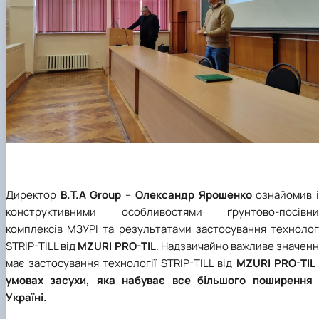
Директор
B.T.A Group
–
Олександр Ярошенко
ознайомив і
конструктивними особливостями ґрунтово-посівни
комплексів МЗУРІ та результатами застосування технологі
STRIP-TILL від
MZURI PRO-TIL
. Надзвичайно важливе значен
має застосування технології STRIP-TILL від
MZURI PRO-TIL 
умовах засухи, яка набуває все більшого поширення 
Україні.