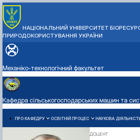
НАЦІОНАЛЬНИЙ УНІВЕРСИТЕТ БІОРЕСУРС
ПРИРОДОКОРИСТУВАННЯ УКРАЇНИ
Механіко-технологічний факультет
Кафедра сільськогосподарських машин та систе
ПРО КАФЕДРУ
ОСВІТНІЙ ПРОЦЕС
НАУКОВА ДІЯЛЬНІСТ
Історія кафедри
Робочі програми
Наукова робота на кафедрі
Гуменюк Юрій Олегович
Державні нагороди та відзнаки
Дипломне проектування
Студентські наукові гуртки
Войтюк Дмитро Григорович
ДОЦЕНТ