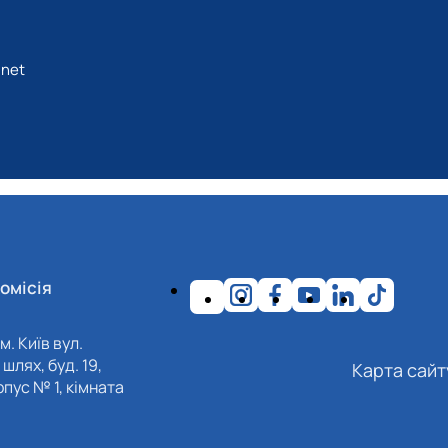
my of Management and Administration in Opole, 2024; ISBN 978-8
net
ienko, Igor Derkach, Kazimierz Lukawiecki, Oleksandr Nadtochi
ope. Monograph. Opole: Academy of Applied Sciences Academy 
s., bibls.
омісія
м. Київ вул.
шлях, буд. 19,
Карта сайт
пус № 1, кімната