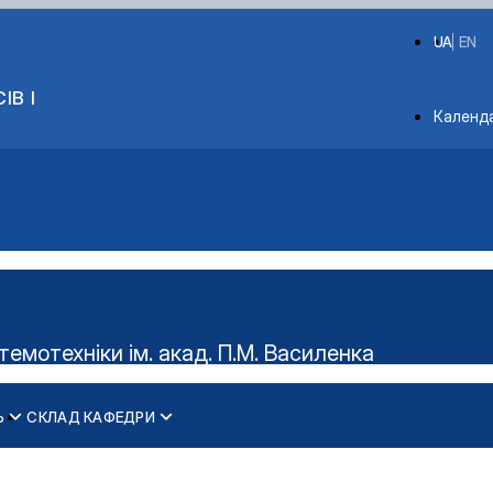
UA
EN
ІВ І
Depart
Календ
мотехніки ім. акад. П.М. Василенка
Ь
СКЛАД КАФЕДРИ