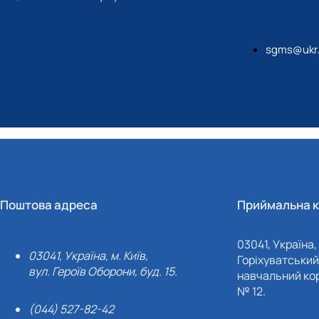
rn Europe. Monograph. Opole: Academy of Applied Sciences Acade
., tabs., bibls.
sgms@ukr.
ksiy Derkach, Mikola Ohiienko, Andrii Skomorovskyi, Alona Ohi
on of tools and machinery for crop production in Eastern Eur
ation in Opole, 2025; ISBN 978-83-66567-67-9; pp. 491. illus., tab
Поштова адреса
Приймальна к
03041, Україна, 
03041, Україна, м. Київ,
Горіхуватський 
вул. Героїв Оборони, буд. 15.
навчальний кор
№ 12.
(044) 527-82-42