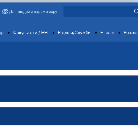
Для людей з вадами зору
ments
ар
Факультети / ННІ
Відділи/Служби
E-learn
Розкл