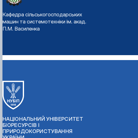
tillage tools in Easte
66567-65-8; pp. 394, illus
Кафедра сільськогосподарських
машин та системотехніки ім. акад.
6. Ivan Rogovskii, Ole
П.М. Василенка
Management of evoluti
Management and Administr
НАЦІОНАЛЬНИЙ УНІВЕРСИТЕТ
БІОРЕСУРСІВ І
ПРИРОДОКОРИСТУВАННЯ
УКРАЇНИ