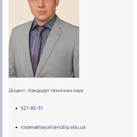
Карлаш Олександр Петрович
Гаркуша Наталія Миколаївна
Кіру Валентина Василівна
Ямков Олександр Володимирович
Білоконь Ольга Борисівна
Тихий Олександр Іванович
Доцент
,
Кандидат технічних наук
527-85-37
rosamakhayurii@nubip.edu.ua