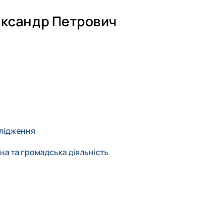
ксандр Петрович
слідження
тра НУБІП України в 2012 році за спеціальністю інженерія сільськ
на та громадська діяльність
тупив до аспірантури в НУБіП України на спеціальність 133 гал
унтування параметрів режимів роботи пневматичного висівного 
в в ТОВ "КВС - Україна" на посаді технік селекційної стан
дений на посаду : агроном дослідник.