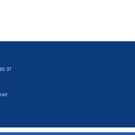
а соняшнику.
дослідник з цифрових польових технологій.
85-37
net