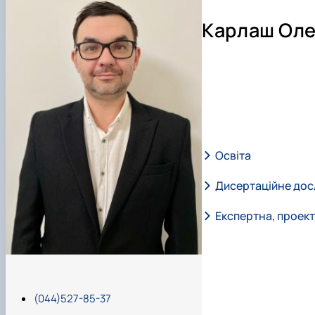
Теслюк Віктор Васильович
Мартишко Віктор Миколайович
Карлаш Оле
Онищенко Володимир Борисович
Курка Віталій Петрович
Росамаха Юрій Олександрович
Деркач Олексій Павлович
Сівак Ігор Миколайович
Лавріненко Олександр Тимофійович
Онищенко Борис Володимирович
Освіта
Волянський Михайло Станіславович
Вечера Олег Миколайович
Дисертаційне до
: Отримав диплом магіс
Карлаш Олександр Петрович
Гаркуша Наталія Миколаївна
Експертна, проект
В вересні 2023 року вс
Кіру Валентина Василівна
Ямков Олександр Володимирович
Тема досліджень: Обгр
Білоконь Ольга Борисівна
З січня 2014 працюва
Тихий Олександр Іванович
(044)527-85-37
В січні 2016 переве