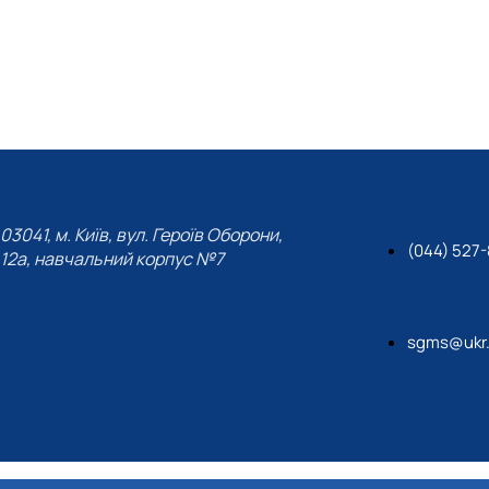
ений на посаду : начальник відділу дослідів кукурудзу т
рвень 2022 працював в KWS SAAT AG на посаді інженер 
03041, м. Київ, вул. Героїв Оборони,
(044) 527-
12а, навчальний корпус №7
sgms@ukr.