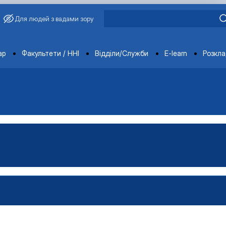
Для людей з вадами зору
ments
ар
Факультети / ННІ
Відділи/Служби
E-learn
Розкл