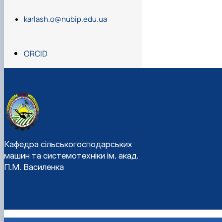
В січні 2019 перевед
karlash.o@nubip.edu.ua
З жовтня 2021 по че
ORCID
Кафедра сільськогосподарських
машин та системотехніки ім. акад.
П.М. Василенка