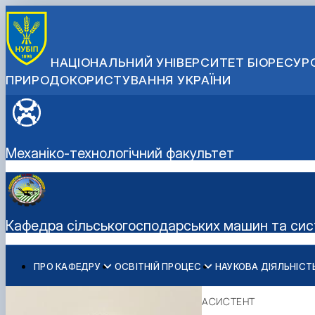
НАЦІОНАЛЬНИЙ УНІВЕРСИТЕТ БІОРЕСУРС
ПРИРОДОКОРИСТУВАННЯ УКРАЇНИ
Механіко-технологічний факультет
Кафедра сільськогосподарських машин та систе
ПРО КАФЕДРУ
ОСВІТНІЙ ПРОЦЕС
НАУКОВА ДІЯЛЬНІСТ
Історія кафедри
Робочі програми
Наукова робота на кафедрі
Гуменюк Юрій Олегович
Державні нагороди та відзнаки
Дипломне проектування
Студентські наукові гуртки
Войтюк Дмитро Григорович
АСИСТЕНТ