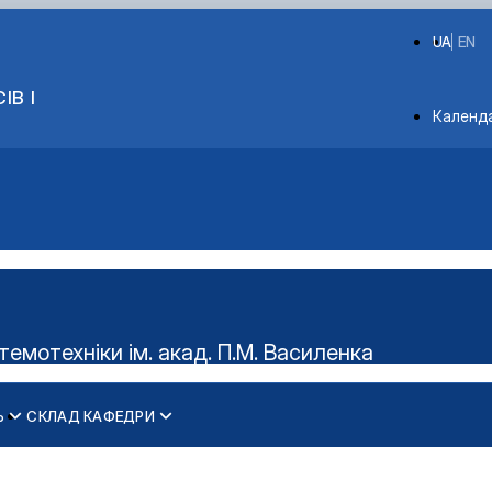
UA
EN
ІВ І
Depart
Календ
мотехніки ім. акад. П.М. Василенка
Ь
СКЛАД КАФЕДРИ