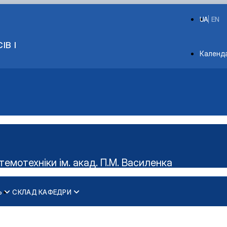
UA
EN
ІВ І
Depart
Календ
мотехніки ім. акад. П.М. Василенка
Ь
СКЛАД КАФЕДРИ