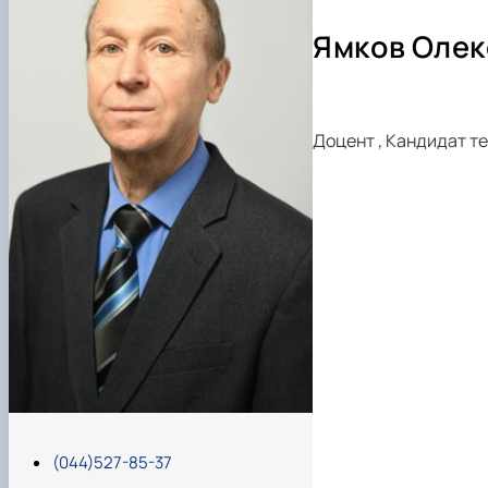
Теслюк Віктор Васильович
Мартишко Віктор Миколайович
Ямков Олек
Онищенко Володимир Борисович
Курка Віталій Петрович
Росамаха Юрій Олександрович
Доцент
,
Кандидат те
Деркач Олексій Павлович
Сівак Ігор Миколайович
Лавріненко Олександр Тимофійович
Онищенко Борис Володимирович
Волянський Михайло Станіславович
Вечера Олег Миколайович
Карлаш Олександр Петрович
Гаркуша Наталія Миколаївна
Кіру Валентина Василівна
Ямков Олександр Володимирович
Білоконь Ольга Борисівна
Тихий Олександр Іванович
(044)527-85-37