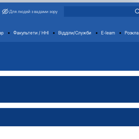
Для людей з вадами зору
ments
ар
Факультети / ННІ
Відділи/Служби
E-learn
Розкл