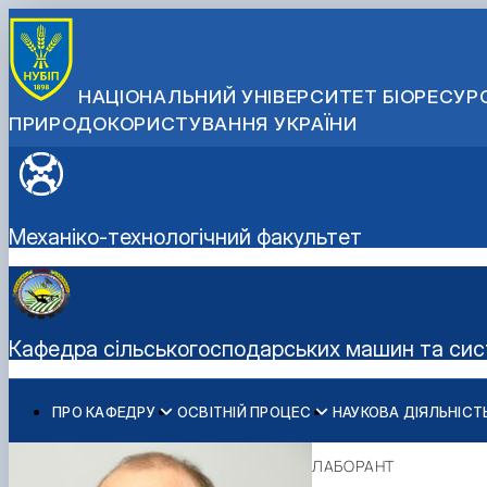
НАЦІОНАЛЬНИЙ УНІВЕРСИТЕТ БІОРЕСУРС
ПРИРОДОКОРИСТУВАННЯ УКРАЇНИ
Механіко-технологічний факультет
Кафедра сільськогосподарських машин та систе
ПРО КАФЕДРУ
ОСВІТНІЙ ПРОЦЕС
НАУКОВА ДІЯЛЬНІСТ
Історія кафедри
Робочі програми
Наукова робота на кафедрі
Гуменюк Юрій Олегович
Державні нагороди та відзнаки
Дипломне проектування
Студентські наукові гуртки
Войтюк Дмитро Григорович
ЛАБОРАНТ