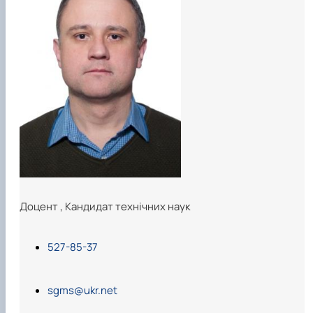
Карлаш Олександр Петрович
Гаркуша Наталія Миколаївна
Кіру Валентина Василівна
Ямков Олександр Володимирович
Білоконь Ольга Борисівна
Тихий Олександр Іванович
Доцент
,
Кандидат технічних наук
527-85-37
sgms@ukr.net