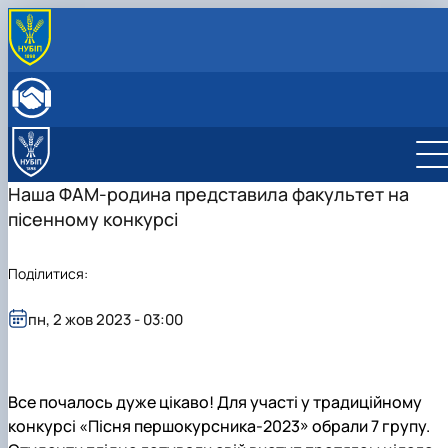
ПРО КАФЕДРУ
Історія кафедри
ОСВІТНЯ ДІЯЛЬНІСТЬ
Склад кафедри
Бакалаврат
НАУКОВА ДІЯЛЬНІСТЬ
Структурні підрозділи кафедри
Навчально-методичне забезпечення: робочі
Менеджмент
Про наукову діяльність
МІЖНАРОДНА ДІЯЛЬНІСТЬ
Навчально-наукова лабораторія
програми та ЕНК
Аспіранти кафедри
СТУДЕНТСЬКИЙ ГУРТОК
Наша ФАМ-родина представила факультет на
МІЖНАРОДНІ НАУКОВО-ПРАКТИЧНІ КОНФЕРЕНЦІЇ
пісенному конкурсі
Поділитися:
пн, 2 жов 2023 - 03:00
Все почалось дуже цікаво! Для участі у традиційному
конкурсі «Пісня першокурсника-2023» обрали
7
групу.