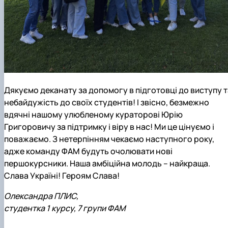
Дякуємо деканату за допомогу в підготовці до виступу т
небайдужість до своїх студентів! І звісно, безмежно
вдячні нашому улюбленому кураторові Юрію
Григоровичу за підтримку і віру в нас! Ми це цінуємо і
поважаємо. З нетерпінням чекаємо наступного року,
адже команду ФАМ будуть очолювати нові
першокурсники. Наша амбіційна молодь – найкраща.
Слава Україні! Героям Слава!
Олександра ПЛИС,
студентка 1 курсу, 7 групи ФАМ