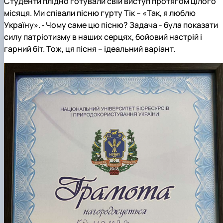
Студенти плідно готували свій виступ протягом цілого
місяця. Ми співали пісню гурту Тік – «Так, я люблю
Україну». ⁃ Чому саме цю пісню? Задача - була показати
силу патріотизму в наших серцях, бойовий настрій і
гарний біт. Тож, ця пісня – ідеальний варіант.