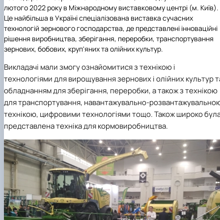
Карлаш Олександр Петрович
лютого 2022 року
в Міжнародному виставковому центрі (м. Київ).
Гаркуша Наталія Миколаївна
Це найбільша в Україні спеціалізована виставка сучасних
Кіру Валентина Василівна
технологій зернового господарства, де представлені інноваційні
Ямков Олександр Володимирович
рішення виробництва, зберігання, переробки, транспортування
Білоконь Ольга Борисівна
зернових, бобових, круп'яних та олійних культур.
Тихий Олександр Іванович
Викладачі мали змогу ознайомитися з
технікою і
технологіями для вирощування зернових і олійних культур т
обладнанням для зберігання, переробки, а також з технікою
для транспортування, навантажувально-розвантажувально
технікою, цифровими технологіями тощо. Також широко бул
представлена техніка для кормовиробництва.