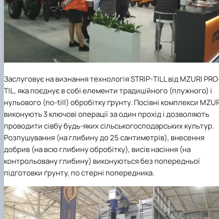
Заслуговує на визнання технологія STRIP-TILL від MZURI PRO
TIL,
яка поєднує в собі елементи традиційного (плужного) і
нульового (no-till) обробітку ґрунту. Посівні комплекси MZUR
виконують 3 ключові операції за один прохід і дозволяють
проводити сівбу будь-яких сільськогосподарських культур.
Розпушування (на глибину до 25 сантиметрів), внесення
добрив (на всю глибину обробітку), висів насіння (на
контрольовану глибину) виконуються без попередньої
підготовки ґрунту, по стерні попередника.