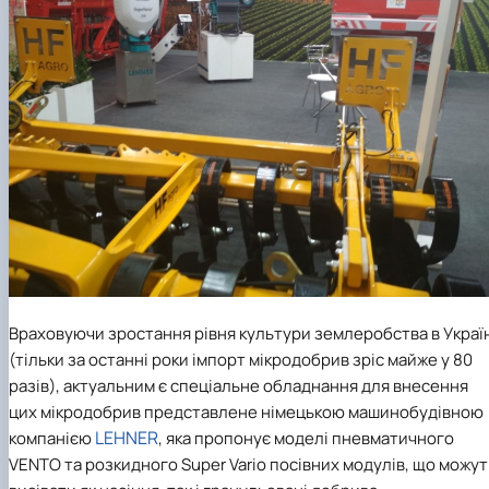
Враховуючи зростання рівня культури землеробства в Украї
(тільки за останні роки імпорт мікродобрив зріс майже у 80
разів), актуальним є спеціальне обладнання для внесення
цих мікродобрив представлене німецькою машинобудівною
LEHNER
компанією
, яка
пропонує моделі пневматичного
VENTO та
розкидного Super Vario посівних модулів, що можут