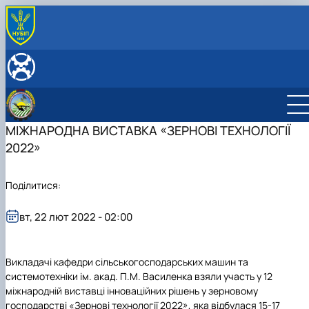
ПРО КАФЕДРУ
Історія кафедри
ОСВІТНІЙ ПРОЦЕС
Державні нагороди та відзнаки
Робочі програми
НАУКОВА ДІЯЛЬНІСТЬ
Дипломне проектування
Наукова робота на кафедрі
СКЛАД КАФЕДРИ
Студентські наукові гуртки
Гуменюк Юрій Олегович
МІЖНАРОДНА ВИСТАВКА «ЗЕРНОВІ ТЕХНОЛОГІЇ
Войтюк Дмитро Григорович
2022»
Теслюк Віктор Васильович
Мартишко Віктор Миколайович
Поділитися:
Онищенко Володимир Борисович
Курка Віталій Петрович
Росамаха Юрій Олександрович
вт, 22 лют 2022 - 02:00
Деркач Олексій Павлович
Сівак Ігор Миколайович
Лавріненко Олександр Тимофійович
Викладачі кафедри сільськогосподарських машин та
Онищенко Борис Володимирович
системотехніки ім. акад. П.М. Василенка взяли участь у
12
Волянський Михайло Станіславович
міжнародній виставці інноваційних рішень у зерновому
Вечера Олег Миколайович
господарстві
«Зернові технології 2022»
, яка відбулася
15-17