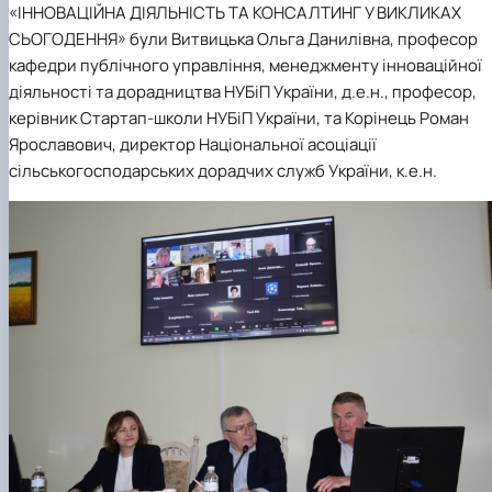
«ІННОВАЦІЙНА ДІЯЛЬНІСТЬ ТА КОНСАЛТИНГ У ВИКЛИКАХ
СЬОГОДЕННЯ» були Витвицька Ольга Данилівна, професор
кафедри публічного управління, менеджменту інноваційної
діяльності та дорадництва НУБіП України, д.е.н., професор,
керівник Стартап-школи НУБіП України, та Корінець Роман
Ярославович, директор Національної асоціації
сільськогосподарських дорадчих служб України, к.е.н.