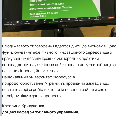
В ході жвавого обговорення вдалося дійти до висновків щод
функціонування ефективного інноваційного середовища з
врахуванням досвіду кращих міжнародних практик з
впровадження науки - інновацій - консалтингу –виробництва
на різних інноваційних етапах.
Національний університет біоресурсів і
природокористування України, як провідний заклад вищої
освіти в сфері агробіотехнологій повинен зайняти свою
провідну нішу в даних процесах.
Катерина Крикуненко,
доцент кафедри публічного управління,