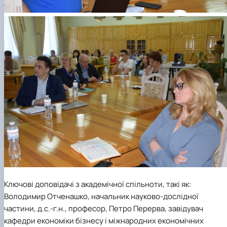
Ключові доповідачі з академічної спільноти, такі як:
Володимир Отченашко, начальник науково-дослідної
частини, д.с.-г.н., професор, Петро Перерва, завідувач
кафедри економіки бізнесу i міжнародних економічних