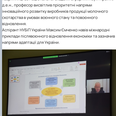
д.е.н., професор висвітлив пріоритетні напрями
інноваційного розвитку виробників продукції молочного
скотарства в умовах воєнного стану та повоєнного
відновлення.
Аспірант НУБіП України Максим Ємченко навів міжнародні
приклади післявоєнного відновлення економіки та зазначив
напрями адаптації для України.