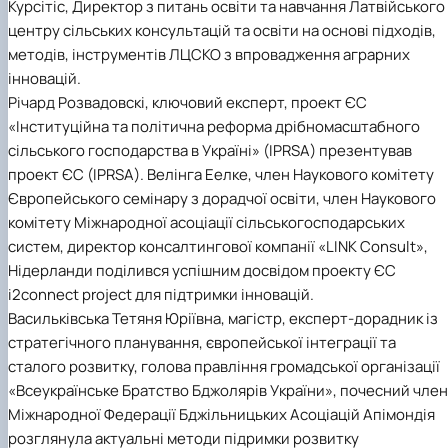
Курсітіс, Директор з питань освіти та навчання Латвійського
центру сільських консультацій та освіти на основі підходів,
методів, інструментів ЛЦСКО з впровадження аграрних
інновацій.
Річард Розвадовскі, ключовий експерт, проект ЄС
«Інституційна та політична реформа дрібномасштабного
сільського господарства в Україні» (IPRSA) презентував
проект ЄС (IPRSA). Велінга Еелке, член Наукового комітету
Європейського семінару з дорадчої освіти, член Наукового
комітету Міжнародної асоціації сільськогосподарських
систем, директор консалтингової компанії «LINK Consult»,
Нідерланди поділився успішним досвідом проекту ЄС
i2connect project для підтримки інновацій.
Васильківська Тетяня Юріївна, магістр, експерт-дорадник із
стратегічного планування, європейської інтеграції та
сталого розвитку, голова правління громадської організації
«Всеукраїнське Братство Бджолярів України», почесний член
Міжнародної Федерації Бджільницьких Асоціацій Апімондія
розглянула актуальні методи підримки розвитку