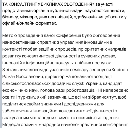
ТА КОНСАЛТИНГ У ВИКЛИКАХ СЬОГОДЕННЯ» за участі
представників органів публічної влади, наукової спільноти,
бізнесу, міжнародних організацій, здобувачів вищої освіти у
офлайн/онлайн форматах.
Метою проведення даної конференції було обговорення
найефективніших практик з управління інноваціями в
контексті глобалізаційних процесів, пріоритетних напрямів
розвитку консалтингової діяльності в сучасних умовах,
інновацій в інформаційно-консультаційних послугах.
З вітальним словом до учасників семінару звернувся Коріне
Роман Ярославович, директор Національної асоціації
сільськогосподарських дорадчих служб України, кандидат
економічних наук, голова ради роботодавців ННІ неперервно
освіти і туризму, який зазначив, що всі ми зібралися тут, щоб
поділитися своїми знаннями і дослідженнями для
забезпечення інноваційно-консалтингової діяльності з
врахуванням міжнародних вимог та викликів сьогодення.
Модераторами міжнародної науково-практичної конференці