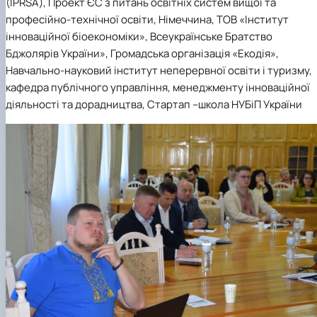
(IPRSA), Проект ЄС з питань освітніх систем вищої та
професійно-технічної освіти, Німеччина, ТОВ «Інститут
інноваційної біоекономіки», Всеукраїнське Братство
Бджолярів України», Громадська організація «Екодія»,
Навчально-науковий інститут неперервної освіти і туризму,
кафедра публічного управління, менеджменту інноваційної
діяльності та дорадництва, Стартап –школа НУБіП України