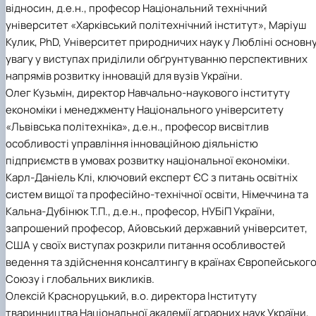
відносин, д.е.н., професор Національний технічний
університет «Харківський політехнічний інститут», Маріуш
Кулик, PhD, Університет природничих наук у Любліні основн
увагу у виступах приділили обґрунтуванню перспективних
напрямів розвитку інновацій для вузів України.
Олег Кузьмін, директор Навчально-наукового інституту
економіки і менеджменту Національного університету
«Львівська політехніка», д.е.н., професор висвітлив
особливості управління інноваційною діяльністю
підприємств в умовах розвитку національної економіки.
Карл-Даніель Клі, ключовий експерт ЄС з питань освітніх
систем вищої та професійно-технічної освіти, Німеччина та
Кальна-Дубінюк Т.П., д.е.н., професор, НУБіП України,
запрошений професор, Айовський державний університет,
США у своїх виступах розкрили питання особливостей
ведення та здійснення консалтингу в країнах Європейськог
Союзу і глобальних викликів.
Олексій Красноруцький, в.о. директора Інституту
тваринництва Національної академії аграрних наук України,