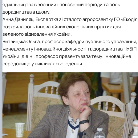
бджільництва в воєнний і повоєнний періоди та роль
дорадництва в цьому.
Анна Даниляк, Експертка зі сталого агророзвитку ГО «Екодія
розкрила роль інноваційних екологічних практик для
зеленого відновлення України.
Витвицька Ольга, професор кафедри публічного управління,
менеджменту інноваційної діяльності та дорадництва НУБіП
України, д.е.н., професор презентувала тему: Інноваційне
середовище у викликах сьогодення.