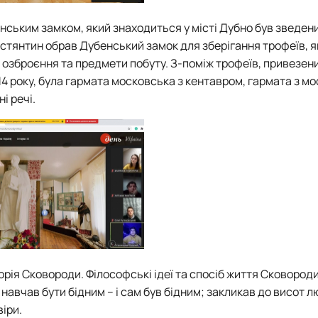
ським замком, який знаходиться у місті Дубно був зведен
стянтин обрав Дубенський замок для зберігання трофеїв, я
е озброєння та предмети побуту. З-поміж трофеїв, привезени
14 року, була гармата московська з кентавром, гармата з м
і речі.
рія Сковороди. Філософські ідеї та спосіб життя Сковороди
; навчав бути бідним – і сам був бідним; закликав до висот 
віри.