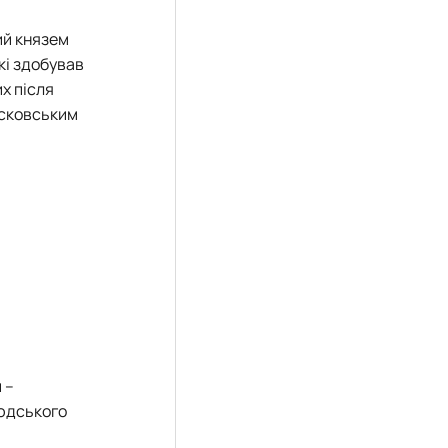
ий князем
кі здобував
х після
осковським
 –
людського