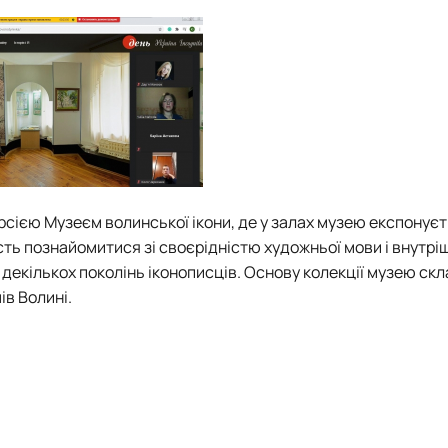
рсією Музеєм волинської ікони, де у залах музею експонує
сть познайомитися зі своєрідністю художньої мови і внутрі
и декількох поколінь іконописців. Основу колекції музею ск
ів Волині.