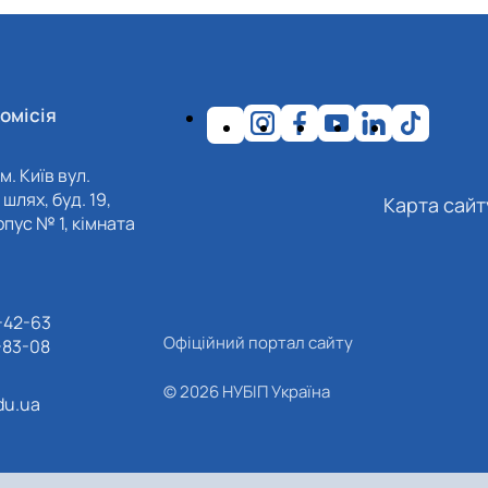
омісія
м. Київ вул.
шлях, буд. 19,
Карта сайт
пус № 1, кімната
-42-63
Офіційний портал сайту
-83-08
© 2026 НУБІП Україна
du.ua