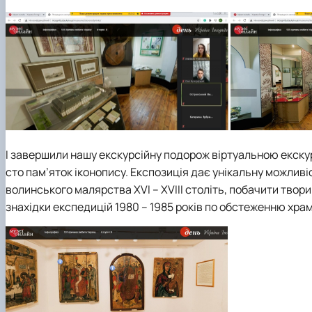
І завершили нашу екскурсійну подорож віртуальною екску
сто пам’яток іконопису. Експозиція дає унікальну можливі
волинського малярства XVI – XVIII століть, побачити твор
знахідки експедицій 1980 – 1985 років по обстеженню храм