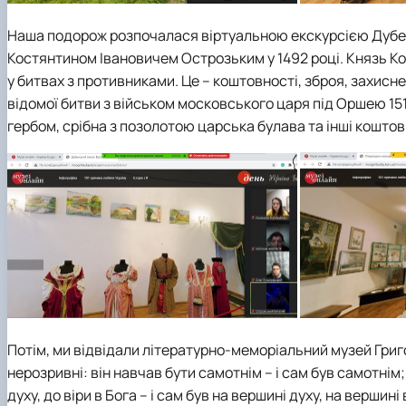
Наша подорож розпочалася віртуальною екскурсією Дубен
Костянтином Івановичем Острозьким у 1492 році. Князь Ко
у битвах з противниками. Це – коштовності, зброя, захисн
відомої битви з військом московського царя під Оршею 15
гербом, срібна з позолотою царська булава та інші коштовн
Потім, ми відвідали літературно-меморіальний музей Григо
нерозривні: він навчав бути самотнім – і сам був самотнім
духу, до віри в Бога – і сам був на вершині духу, на вершині 