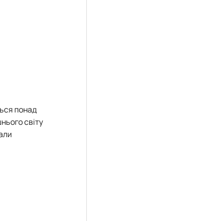
ться понад
шнього світу
лали