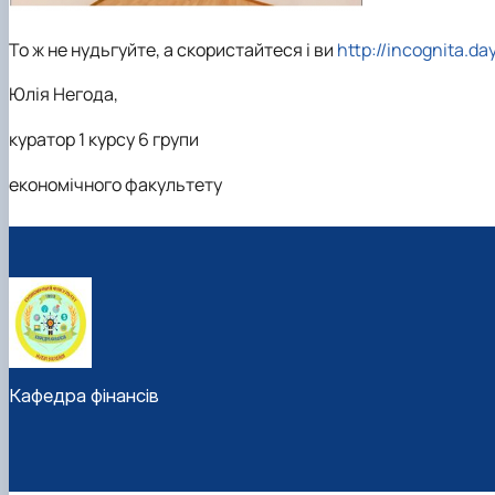
То ж не нудьгуйте, а скористайтеся і ви
http://incognita.da
Юлія Негода,
куратор 1 курсу 6 групи
економічного факультету
Кафедра фінансів