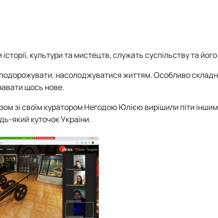
я та фондовий ринок"
План роботи
ОС PhD
Накази на практику та бази практики
Події
Події
Методичне забезпечення практичної підготовки
Відзнаки
Відзнаки
Плани роботи
Плани та звіти
Звіти та результати діяльності
 історії, культури та мистецтв, служать суспільству та його
, подорожувати, насолоджуватися життям. Особливо складн
знавати щось нове.
азом зі своїм куратором Негодою Юлією вирішили піти іншим
дь-який куточок України.