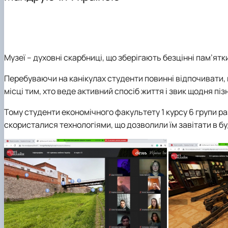
Офіційні документи
Тематика магістерських робіт
ОС PhD ОНП "Фінанси, банківська справа, страхуванн
Науковий гурток "Фінансист"
Вимоги до оформлення магістерських робіт
Сторінка аспіранта
Гостьові лекції
Практична підготовка
Академічна доброчесність
Музеї – духовні скарбниці, що зберігають безцінні пам’ятки
Скринька довіри
Перебуваючи на канікулах студенти повинні відпочивати
місці тим, хто веде активний спосіб життя і звик щодня пі
Тому студенти економічного факультету 1 курсу 6 групи р
скористалися технологіями, що дозволили їм завітати в бу